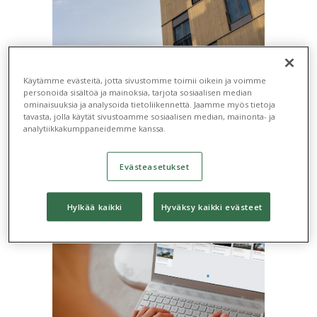
Käytämme evästeitä, jotta sivustomme toimii oikein ja voimme
Asukasvalinta ja vuokraus
personoida sisältöä ja mainoksia, tarjota sosiaalisen median
ominaisuuksia ja analysoida tietoliikennettä. Jaamme myös tietoja
tavasta, jolla käytät sivustoamme sosiaalisen median, mainonta- ja
Asukasvalinnan koko elinkaari
analytiikkakumppaneidemme kanssa.
Tampuurissa.
Evästeasetukset
Hylkää kaikki
Hyväksy kaikki evästeet