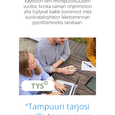
käyttöön sen monipuolisuuden
vuoksi, koska saman ohjelmiston
alta löytyvät kaikki toiminnot mitä
vuokrataloyhtiön liiketoiminnan
pyörittämiseksi tarvitaan.
“Tampuuri tarjosi