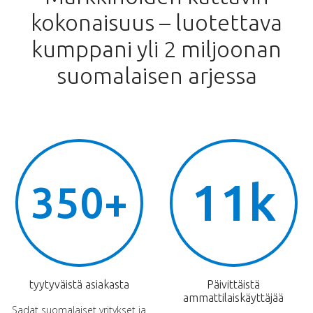
kokonaisuus – luotettava
kumppani yli 2 miljoonan
suomalaisen arjessa
11k
350+
tyytyväistä asiakasta
Päivittäistä
ammattilaiskäyttäjää
Sadat suomalaiset yritykset ja