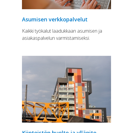
Asumisen verkkopalvelut
Kaikki työkalut laadukkaan asumisen ja
asiakaspalvelun varmistamiseksi.
Kiinteistön huolto ja ylläpito