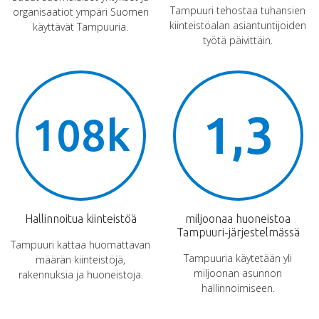
Tampuuri tehostaa tuhansien
organisaatiot ympäri Suomen
kiinteistöalan asiantuntijoiden
käyttävät Tampuuria.
työtä päivittäin.
1,3
108k
Hallinnoitua kiinteistöä
miljoonaa huoneistoa
Tampuuri-järjestelmässä
Tampuuri kattaa huomattavan
Tampuuria käytetään yli
määrän kiinteistöjä,
miljoonan asunnon
rakennuksia ja huoneistoja.
hallinnoimiseen.