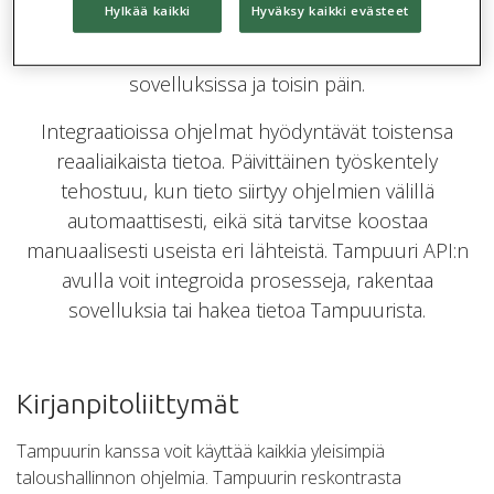
Hylkää kaikki
Hyväksy kaikki evästeet
kanssa.Tampuuri API mahdollistaa Tampuurin
sisältämien tietojen hyödyntämisen toisissa
sovelluksissa ja toisin päin.
Integraatioissa ohjelmat hyödyntävät toistensa
reaaliaikaista tietoa. Päivittäinen työskentely
tehostuu, kun tieto siirtyy ohjelmien välillä
automaattisesti, eikä sitä tarvitse koostaa
manuaalisesti useista eri lähteistä. Tampuuri API:n
avulla voit integroida prosesseja, rakentaa
sovelluksia tai hakea tietoa Tampuurista.
Kirjanpitoliittymät
Tampuurin kanssa voit käyttää kaikkia yleisimpiä
taloushallinnon ohjelmia. Tampuurin reskontrasta