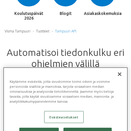
Koulutuspäivät
Blogit
Asiakaskokemuksia
2026
Visma Tampuuri
Tuotteet
Tampuuri API
Automatisoi tiedonkulku eri
ohjelmien välillä
Integraatioissa ohjelmat hyödyntävät toistensa
Käytämme evästeitä, jotta sivustomme toimii oikein ja voimme
reaaliaikaista tietoa. API mahdollistaa eri ohjelmien
personoida sisältöä ja mainoksia, tarjota sosiaalisen median
ominaisuuksia ja analysoida tietoliikennettä. Jaamme myös tietoja
integraatiot. API on lyhenne englannin kielen
tavasta, jolla käytät sivustoamme sosiaalisen median, mainonta- ja
sanoista Application Programming Interface ja
analytiikkakumppaneidemme kanssa.
tarkoittaa sovellusliittymää.
Evästeasetukset
Tampuuri API on siis ohjelmointiliitäntä, joka sallii
Tampuurin kommunikoida toisten sovellusten