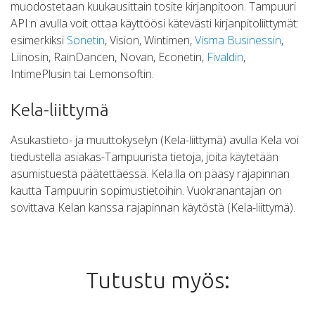
muodostetaan kuukausittain tosite kirjanpitoon. Tampuuri
API:n avulla voit ottaa käyttöösi kätevästi kirjanpitoliittymät:
esimerkiksi
Sonetin
, Vision, Wintimen,
Visma Businessin
,
Liinosin, RainDancen, Novan, Econetin,
Fivaldin
,
IntimePlusin tai Lemonsoftin.
Kela-liittymä
Asukastieto- ja muuttokyselyn (Kela-liittymä) avulla Kela voi
tiedustella asiakas-Tampuurista tietoja, joita käytetään
asumistuesta päätettäessä. Kela:lla on pääsy rajapinnan
kautta Tampuurin sopimustietoihin. Vuokranantajan on
sovittava Kelan kanssa rajapinnan käytöstä (Kela-liittymä).
Tutustu myös: