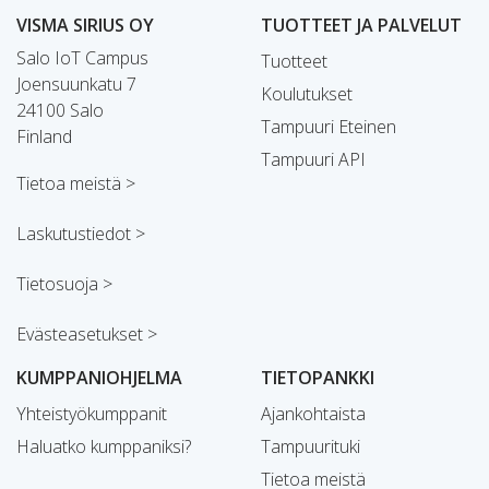
VISMA SIRIUS OY
TUOTTEET JA PALVELUT
Salo IoT Campus
Tuotteet
Joensuunkatu 7
Koulutukset
24100 Salo
Tampuuri Eteinen
Finland
Tampuuri API
Tietoa meistä >
Laskutustiedot >
Tietosuoja >
Evästeasetukset >
KUMPPANIOHJELMA
TIETOPANKKI
Yhteistyökumppanit
Ajankohtaista
Haluatko kumppaniksi?
Tampuurituki
Tietoa meistä