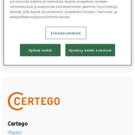
AVUX
personoida sisältöä ja mainoksia, tarjota sosiaalisen median
ominaisuuksia ja analysoida tietoliikennettä. Jaamme myös tietoja
Ylläpito
tavasta, jolla käytät sivustoamme sosiaalisen median, mainonta- ja
AVUX on kiinteistöhuolto- ja siivousyritykselle tehty
analytiikkakumppaneidemme kanssa.
toiminnanohjausjärjestelmä. AVUX auttaa yhdistämään
monet tehtävät kuten työnohjaus ja resurssointi,
Evästeasetukset
työajanseuranta, viestinä sekä laskutus yhteen vaivattomaan
pakettiin.
Hylkää kaikki
Hyväksy kaikki evästeet
Lue lisää >>
Certego
Ylläpito