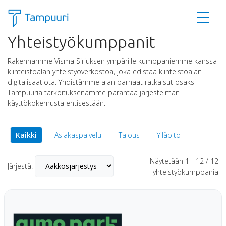
Siirry pääsisältöön
Yhteistyökumppanit
Rakennamme Visma Siriuksen ympärille kumppaniemme kanssa
kiinteistöalan yhteistyöverkostoa, joka edistää kiinteistöalan
digitalisaatiota. Yhdistämme alan parhaat ratkaisut osaksi
Tampuuria tarkoituksenamme parantaa järjestelmän
käyttökokemusta entisestään.
Kaikki
Asiakaspalvelu
Talous
Ylläpito
Näytetään
1 - 12 / 12
Järjestä:
yhteistyökumppania