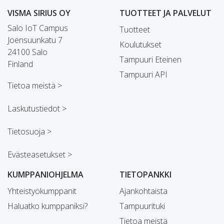
VISMA SIRIUS OY
TUOTTEET JA PALVELUT
Salo IoT Campus
Tuotteet
Joensuunkatu 7
Koulutukset
24100 Salo
Tampuuri Eteinen
Finland
Tampuuri API
Tietoa meistä >
Laskutustiedot >
Tietosuoja >
Evästeasetukset >
KUMPPANIOHJELMA
TIETOPANKKI
Yhteistyökumppanit
Ajankohtaista
Haluatko kumppaniksi?
Tampuurituki
Tietoa meistä