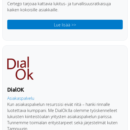
Certego tarjoaa kattavia lukitus- ja turvallisuusratkaisuja
kaiken kokoisille asiakkaille.
Lue lisää >>
DialOK
Asiakaspalvelu
Kun asiakaspalvelun resurssisi eivät riitä – hanki rinnalle
luotettava kumppani. Me DialOk:lla olemme työskennelleet
lukuisten kiinteistöalan yritysten asiakaspalvelun parissa.
Tunnemme toimialan erityistarpeet sekä järjestelmät kuten
Tampuurin.