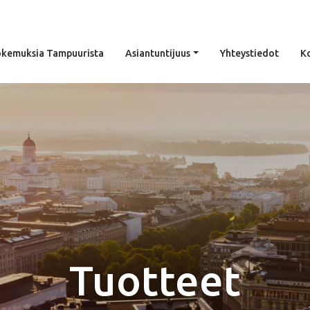
kemuksia Tampuurista
Asiantuntijuus
Yhteystiedot
K
Tuotteet