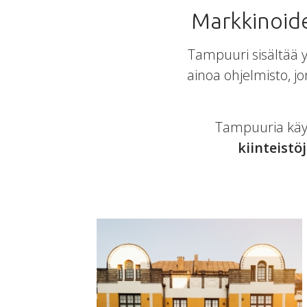
Markkinoide
Tampuuri sisältää y
ainoa ohjelmisto, jo
Tampuuria käy
kiinteistö