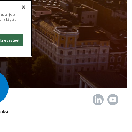
a, tarjota
lla käytät
ki evästeet
uksia