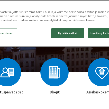
Kiinnostuitko? Pyydä tarjous
ästeitä, jotta sivustomme toimii oikein ja voimme personoida sisältöä ja mainoksi
median ominaisuuksia ja analysoida tietoliikennettä. Jaamme myös tietoja tavasta, jo
e sosiaalisen median, mainonta- ja analytiikkakumppaneidemme kanssa.
asetukset
Hylkää kaikki
Hyväksy kaik
tuspäivät 2026
Blogit
Asiakaskokem