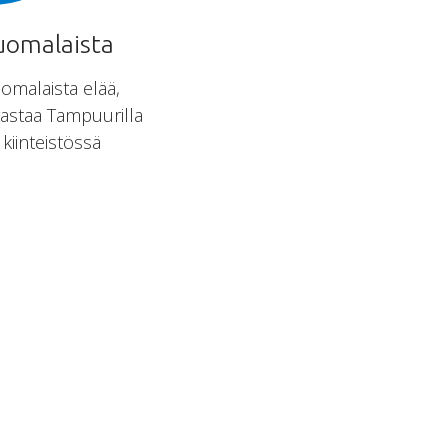
uomalaista
uomalaista elää,
rastaa Tampuurilla
kiinteistössä