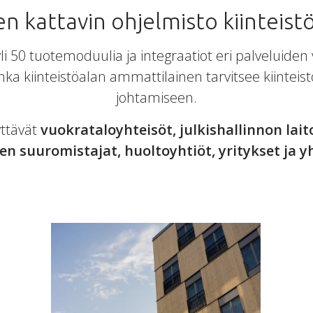
n kattavin ohjelmisto kiinteist
li 50 tuotemoduulia ja integraatiot eri palveluiden 
nka kiinteistöalan ammattilainen tarvitsee kiinteistö
johtamiseen.
ttävät
vuokrataloyhteisöt, julkishallinnon lait
jen suuromistajat, huoltoyhtiöt, yritykset ja y