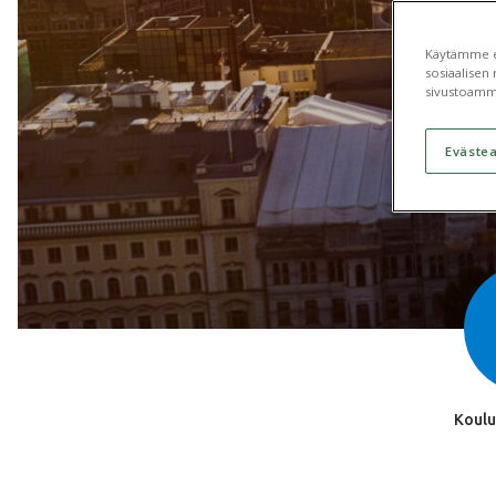
Käytämme ev
sosiaalisen 
sivustoamm
Eväste
Koulu