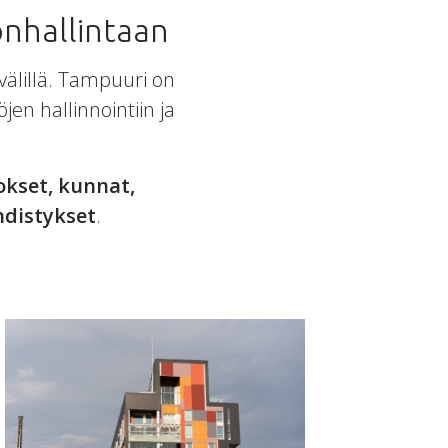
önhallintaan
välillä. Tampuuri on
jen hallinnointiin ja
okset, kunnat,
hdistykset
.