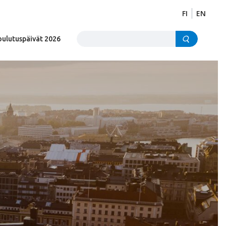
FI
EN
Etsi sivustolta
oulutuspäivät 2026