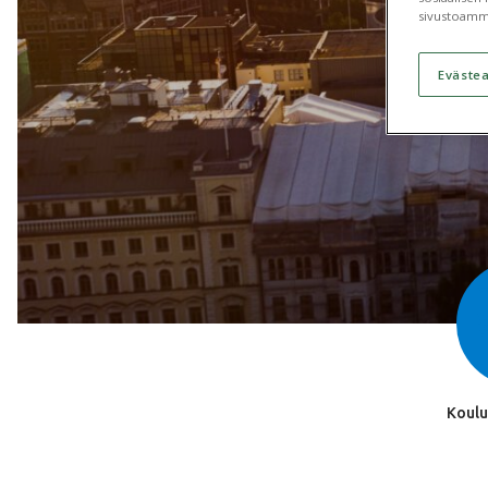
sivustoamm
Eväste
Koulu