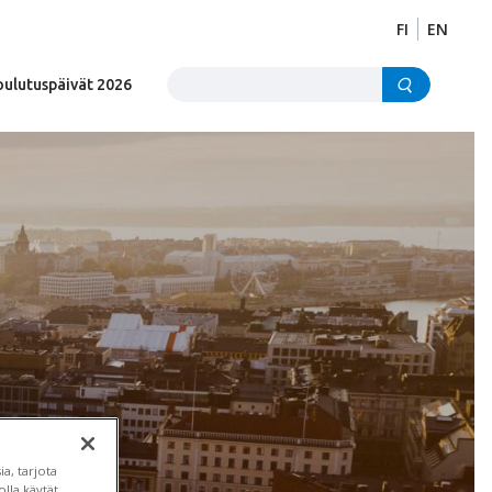
FI
EN
Etsi sivustolta
oulutuspäivät 2026
ksi?
a, tarjota
lla käytät