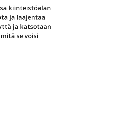
 kiinteistöalan
ota ja laajentaa
ttä ja katsotaan
itä se voisi