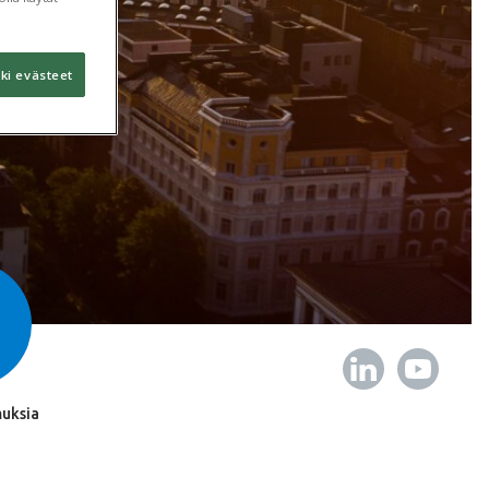
ki evästeet
uksia