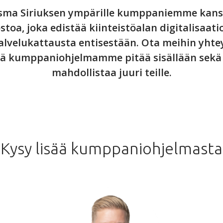
ma Siriuksen ympärille kumppaniemme kanssa
toa, joka edistää kiinteistöalan digitalisaati
lvelukattausta entisestään. Ota meihin yhtey
tä kumppaniohjelmamme pitää sisällään sekä m
mahdollistaa juuri teille.
Kysy lisää kumppaniohjelmasta