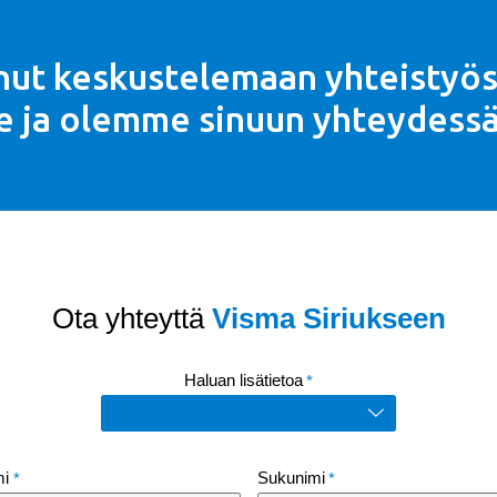
unut keskustelemaan yhteistyö
ke ja olemme sinuun yhteydess