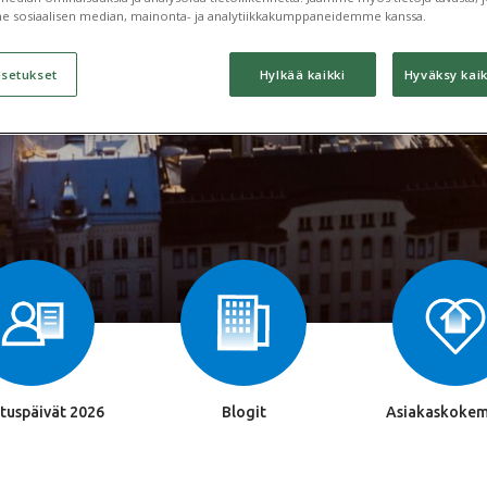
e sosiaalisen median, mainonta- ja analytiikkakumppaneidemme kanssa.
Ota yhteyttä
asetukset
Hylkää kaikki
Hyväksy kaik
tuspäivät 2026
Blogit
Asiakaskokem