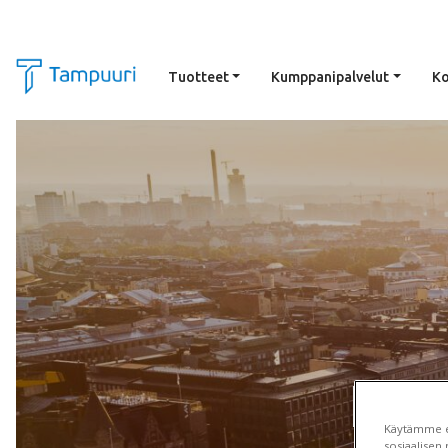
Tuotteet
Kumppanipalvelut
Ko
Siirry pääsisältöön
Hal
Käytämme ev
sosiaalisen 