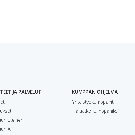
EET JA PALVELUT
KUMPPANIOHJELMA
et
Yhteistyökumppanit
ukset
Haluatko kumppaniksi?
uri Eteinen
uri API