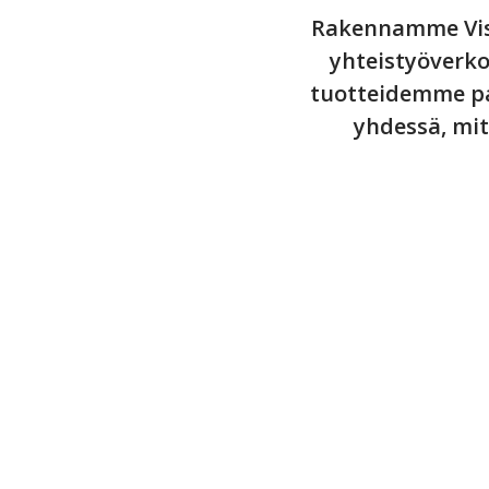
Rakennamme Vis
yhteistyöverkos
tuotteidemme pa
yhdessä, mi