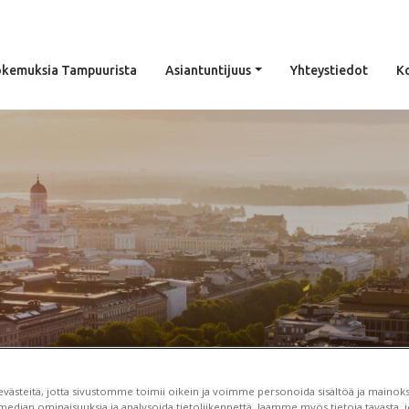
kemuksia Tampuurista
Asiantuntijuus
Yhteystiedot
K
uatko kumppani
ästeitä, jotta sivustomme toimii oikein ja voimme personoida sisältöä ja mainoksi
median ominaisuuksia ja analysoida tietoliikennettä. Jaamme myös tietoja tavasta, jo