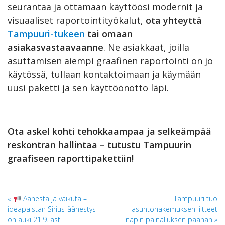
seurantaa ja ottamaan käyttöösi modernit ja
visuaaliset raportointityökalut,
ota yhteyttä
Tampuuri-tukeen
tai omaan
asiakasvastaavaanne
. Ne asiakkaat, joilla
asuttamisen aiempi graafinen raportointi on jo
käytössä, tullaan kontaktoimaan ja käymään
uusi paketti ja sen käyttöönotto läpi.
Ota askel kohti tehokkaampaa ja selkeämpää
reskontran hallintaa – tutustu Tampuurin
graafiseen raporttipakettiin!
Artikkelien
Äänestä ja vaikuta –
Tampuuri tuo
ideapalstan Sirius-äänestys
asuntohakemuksen liitteet
selaus
on auki 21.9. asti
napin painalluksen päähän