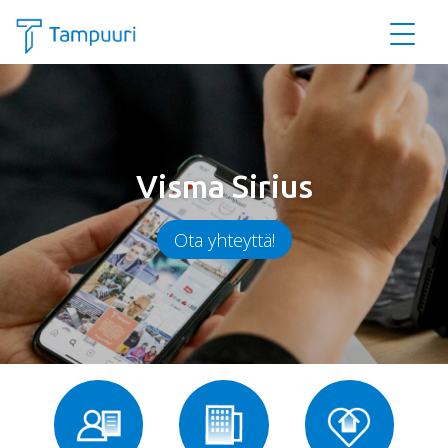
Siirry pääsisältöön
Visma Sirius
Ota yhteyttä!