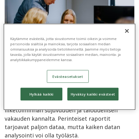
Käytämme evästeitä, jotta sivustomme toimii oikein ja voimme
personoida sisältöä ja mainoksia, tarjota sosiaalisen median
ominaisuuksia ja analysoida tietoliikennettä. Jaamme myös tietoja
tavasta, jolla käytät sivustoamme sosiaalisen median, mainonta- ja
analytiikkakumppaneidemme kanssa.
Reskontran hallinta on yksi
Evästeasetukset
kiinteistöliiketoiminnan kriittisimmistä osa-
alueista. Tarkka ja ajantasainen tieto saatavista,
Hylkää kaikki
Hyväksy kaikki evästeet
maksuista ja tavoitteista on elintärkeää
liiketoiminnan sujuvuuden ja taloudellisen
vakauden kannalta. Perinteiset raportit
tarjoavat paljon dataa, mutta kaiken datan
analysointi voi olla työlästä.