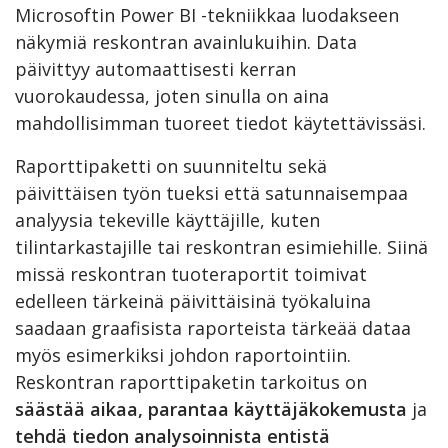
Microsoftin Power BI -tekniikkaa luodakseen
näkymiä reskontran avainlukuihin. Data
päivittyy automaattisesti kerran
vuorokaudessa, joten sinulla on aina
mahdollisimman tuoreet tiedot käytettävissäsi.
Raporttipaketti on suunniteltu sekä
päivittäisen työn tueksi että satunnaisempaa
analyysia tekeville käyttäjille, kuten
tilintarkastajille tai reskontran esimiehille. Siinä
missä reskontran tuoteraportit toimivat
edelleen tärkeinä päivittäisinä työkaluina
saadaan graafisista raporteista tärkeää dataa
myös esimerkiksi johdon raportointiin.
Reskontran raporttipaketin tarkoitus on
säästää aikaa, parantaa käyttäjäkokemusta
ja
tehdä
tiedon analysoinnista entistä