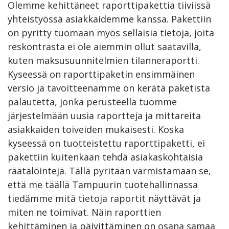
Olemme kehittäneet raporttipakettia tiiviissä
yhteistyössä asiakkaidemme kanssa. Pakettiin
on pyritty tuomaan myös sellaisia tietoja, joita
reskontrasta ei ole aiemmin ollut saatavilla,
kuten maksusuunnitelmien tilanneraportti.
Kyseessä on raporttipaketin ensimmäinen
versio ja tavoitteenamme on kerätä paketista
palautetta, jonka perusteella tuomme
järjestelmään uusia raportteja ja mittareita
asiakkaiden toiveiden mukaisesti. Koska
kyseessä on tuotteistettu raporttipaketti, ei
pakettiin kuitenkaan tehdä asiakaskohtaisia
räätälöintejä. Tällä pyritään varmistamaan se,
että me täällä Tampuurin tuotehallinnassa
tiedämme mitä tietoja raportit näyttävät ja
miten ne toimivat. Näin raporttien
kehittäminen ja päivittäminen on osana samaa