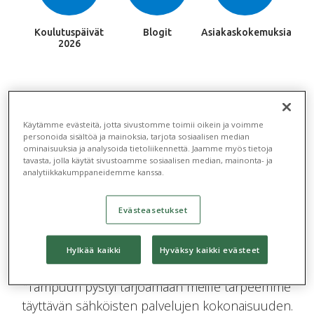
Koulutuspäivät
Blogit
Asiakaskokemuksia
2026
Turun Ylioppilaskyläsäätiö ja
Tampuurin Asukassivut
Käytämme evästeitä, jotta sivustomme toimii oikein ja voimme
personoida sisältöä ja mainoksia, tarjota sosiaalisen median
ominaisuuksia ja analysoida tietoliikennettä. Jaamme myös tietoja
Asukassivut tehtiin Turun Ylioppilaskyläsäätiölle
tavasta, jolla käytät sivustoamme sosiaalisen median, mainonta- ja
analytiikkakumppaneidemme kanssa.
(YTS) alun perin vuonna 2015 ja sivuja uudistettiin
vuonna 2018. Tavoitteena oli tarjota TYS:n asiakkaille
Evästeasetukset
laajat sähköiset palvelut ja näin vapauttaa
asiakaspalvelusta aikaa rutiinitöistä vaativampien
Hylkää kaikki
Hyväksy kaikki evästeet
tehtävien hoitoon.
“Tampuuri pystyi tarjoamaan meille tarpeemme
täyttävän sähköisten palvelujen kokonaisuuden.