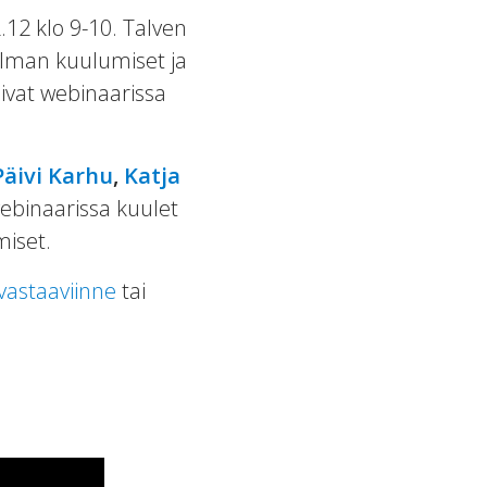
.12 klo 9-10. Talven
elman kuulumiset ja
oivat webinaarissa
Päivi Karhu
,
Katja
 webinaarissa kuulet
iset.
vastaaviinne
tai