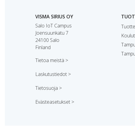
VISMA SIRIUS OY
TUOTT
Salo IoT Campus
Tuotte
Joensuunkatu 7
Koulut
24100 Salo
Tampu
Finland
Tampu
Tietoa meistä >
Laskutustiedot >
Tietosuoja >
Evästeasetukset >