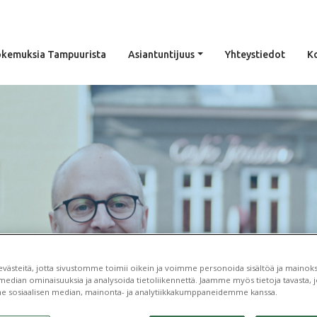
kemuksia Tampuurista
Asiantuntijuus
Yhteystiedot
K
n 2022 julkaisu -
ästeitä, jotta sivustomme toimii oikein ja voimme personoida sisältöä ja mainoksi
median ominaisuuksia ja analysoida tietoliikennettä. Jaamme myös tietoja tavasta, jo
Tampuurissa
e sosiaalisen median, mainonta- ja analytiikkakumppaneidemme kanssa.