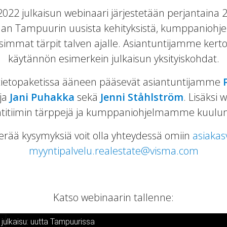
22 julkaisun webinaari järjestetään perjantaina 2
taan Tampuurin uusista kehityksistä, kumppaniohj
isimmat tärpit talven ajalle. Asiantuntijamme kert
käytännön esimerkein julkaisun yksityiskohdat.
tietopaketissa ääneen pääsevät asiantuntijamme
ja
Jani Puhakka
sekä
Jenni Ståhlström
. Lisäksi
titiimin tärppejä ja kumppaniohjelmamme kuulum
herää kysymyksiä voit olla yhteydessä omiin
asiakas
myyntipalvelu.realestate@visma.com
Katso webinaarin tallenne:
julkaisu: uutta Tampuurissa