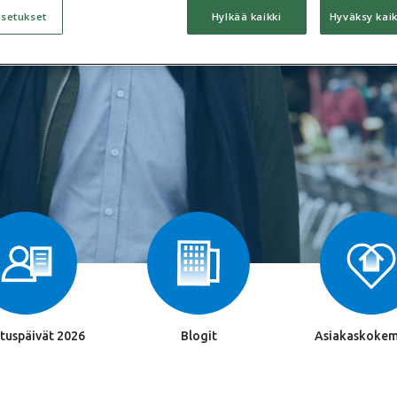
asetukset
Hylkää kaikki
Hyväksy kaik
Katso tallenne!
tuspäivät 2026
Blogit
Asiakaskokem