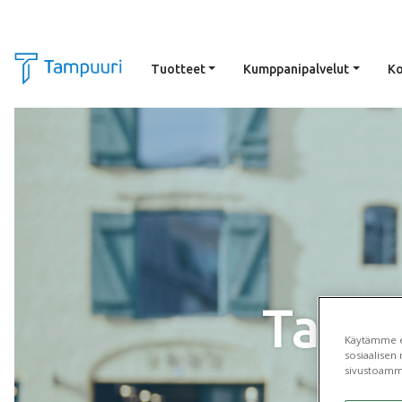
Tuotteet
Kumppanipalvelut
Ko
Siirry pääsisältöön
Talve
Käytämme ev
sosiaalisen 
sivustoamm