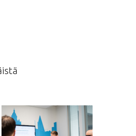
äistä