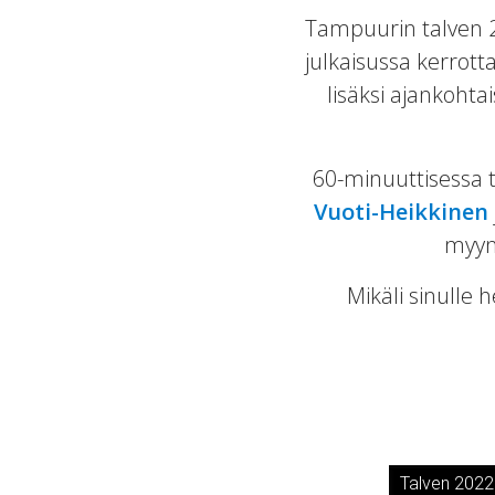
Tampuurin talven 20
julkaisussa kerrot
lisäksi ajankohta
60-minuuttisessa 
Vuoti-Heikkinen
myyn
Mikäli sinulle 
Talven 2022 