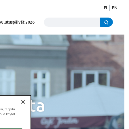
FI
EN
Etsi sivustolta
oulutuspäivät 2026
 uutta
a, tarjota
lla käytät