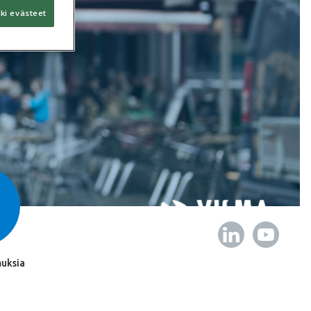
ki evästeet
uksia