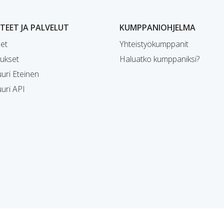
EET JA PALVELUT
KUMPPANIOHJELMA
et
Yhteistyökumppanit
ukset
Haluatko kumppaniksi?
uri Eteinen
uri API