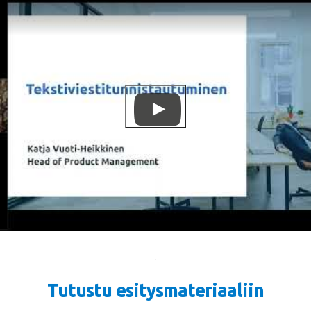
.
Tutustu esitysmateriaaliin