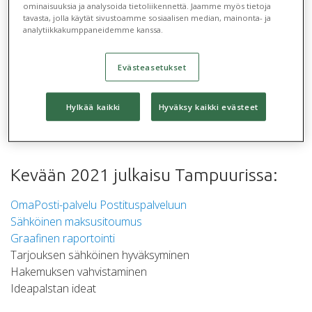
ominaisuuksia ja analysoida tietoliikennettä. Jaamme myös tietoja
tavasta, jolla käytät sivustoamme sosiaalisen median, mainonta- ja
analytiikkakumppaneidemme kanssa.
Evästeasetukset
Hylkää kaikki
Hyväksy kaikki evästeet
.
Kevään 2021 julkaisu Tampuurissa:
OmaPosti-palvelu Postituspalveluun
Sähköinen maksusitoumus
Graafinen raportointi
Tarjouksen sähköinen hyväksyminen
Hakemuksen vahvistaminen
Ideapalstan ideat