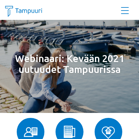
Siirry pääsisältöön
Webinaari: Kevään 2021
uutuudet Tampuurissa