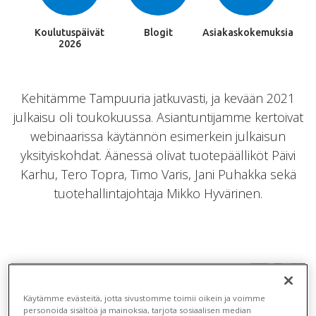
Koulutuspäivät
Blogit
Asiakaskokemuksia
2026
Kehitämme Tampuuria jatkuvasti, ja kevään 2021
julkaisu oli toukokuussa. Asiantuntijamme kertoivat
webinaarissa käytännön esimerkein julkaisun
yksityiskohdat. Äänessä olivat tuotepäälliköt Päivi
Karhu, Tero Topra, Timo Varis, Jani Puhakka sekä
tuotehallintajohtaja Mikko Hyvärinen.
Kevään 2021 uutuudet Tampuurissa
Käytämme evästeitä, jotta sivustomme toimii oikein ja voimme
personoida sisältöä ja mainoksia, tarjota sosiaalisen median