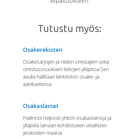
kilpailutukseen.
Tutustu myös:
Osakerekisteri
Osakesarjojen ja niiden omistajien sekä
omistusosuuksien tietojen ylläpitoa.Sen
avulla hallitaan kiinteistön osake- ja
ääniluetteloa.
Osakaslainat
Hallinnoi helposti yhtiön osakaslainoja ja
ylläpidä lainaan kohdistuvien velallisten
yksiköiden määriä.