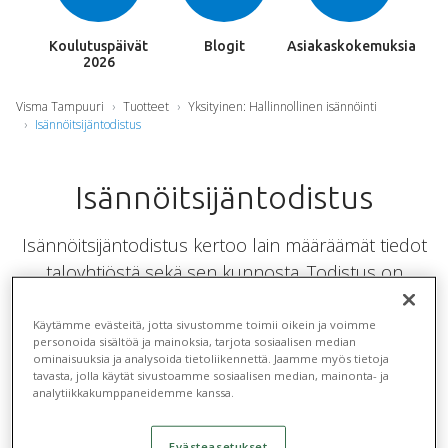
Koulutuspäivät
Blogit
Asiakaskokemuksia
2026
Visma Tampuuri
Tuotteet
Yksityinen: Hallinnollinen isännöinti
Isännöitsijäntodistus
Isännöitsijäntodistus
Isännöitsijäntodistus kertoo lain määräämät tiedot
taloyhtiöstä sekä sen kunnosta. Todistus on
keskeinen asiakirja asuntokaupassa. Tampuurissa
isännöitsijäntodistus hakee tietoa Tampuurin
Käytämme evästeitä, jotta sivustomme toimii oikein ja voimme
personoida sisältöä ja mainoksia, tarjota sosiaalisen median
muista moduuleista ja kätevästi kaikki tiedot löytyvät
ominaisuuksia ja analysoida tietoliikennettä. Jaamme myös tietoja
ajantasaisina yhdestä järjestelmästä.
tavasta, jolla käytät sivustoamme sosiaalisen median, mainonta- ja
analytiikkakumppaneidemme kanssa.
Isännöitsijäntodistus-moduuli hakee tietoa
Evästeasetukset