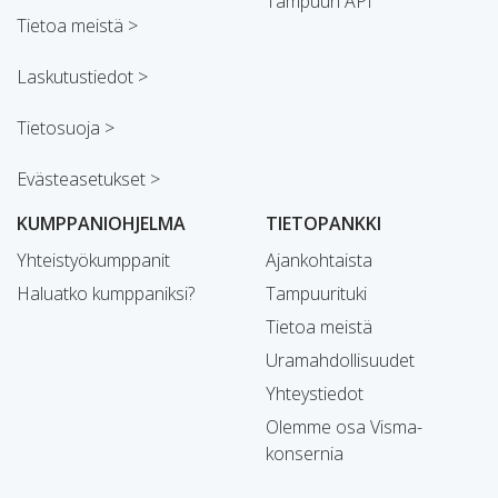
Tampuuri API
Tietoa meistä >
Laskutustiedot >
Tietosuoja >
Evästeasetukset >
KUMPPANIOHJELMA
TIETOPANKKI
Yhteistyökumppanit
Ajankohtaista
Haluatko kumppaniksi?
Tampuurituki
Tietoa meistä
Uramahdollisuudet
Yhteystiedot
Olemme osa Visma-
konsernia