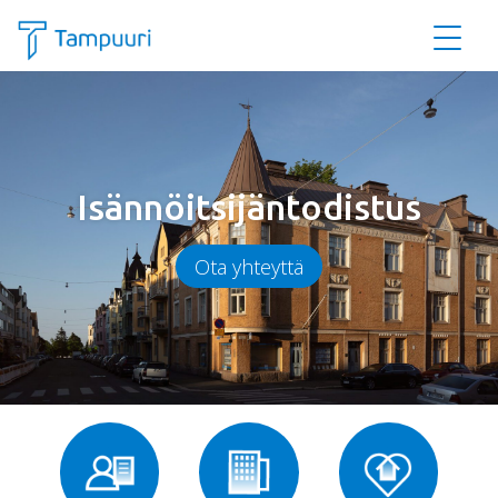
Siirry pääsisältöön
Isännöitsijäntodistus
Ota yhteyttä