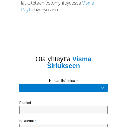
laskutetaan oston yhteydessä
Visma
Pay:tä
hyödyntäen.