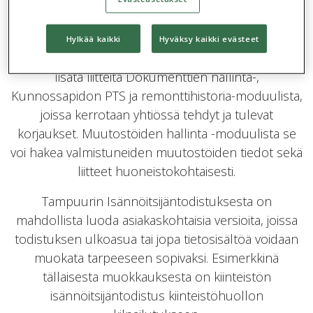
Tampuurin muista moduuleista ja toimiakseen se
tarvitsee tuekseen kohderekisterin, osakerekisterin,
sekä vastikereskontran. Edellisten lisäksi moduuli
Hylkää kaikki
Hyväksy kaikki evästeet
osaa hakea tietoa Osakaslainat-moduulista sekä
lisätä liitteitä Dokumenttien hallinta-,
Kunnossapidon PTS ja remonttihistoria-moduulista,
joissa kerrotaan yhtiössä tehdyt ja tulevat
korjaukset. Muutostöiden hallinta -moduulista se
voi hakea valmistuneiden muutostöiden tiedot sekä
liitteet huoneistokohtaisesti.
Tampuurin Isännöitsijäntodistuksesta on
mahdollista luoda asiakaskohtaisia versioita, joissa
todistuksen ulkoasua tai jopa tietosisältöä voidaan
muokata tarpeeseen sopivaksi. Esimerkkinä
tällaisesta muokkauksesta on kiinteistön
isännöitsijäntodistus kiinteistöhuollon