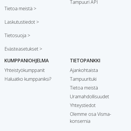
Tampuuri API
Tietoa meistä >
Laskutustiedot >
Tietosuoja >
Evästeasetukset >
KUMPPANIOHJELMA
TIETOPANKKI
Yhteistyökumppanit
Ajankohtaista
Haluatko kumppaniksi?
Tampuurituki
Tietoa meistä
Uramahdollisuudet
Yhteystiedot
Olemme osa Visma-
konsernia