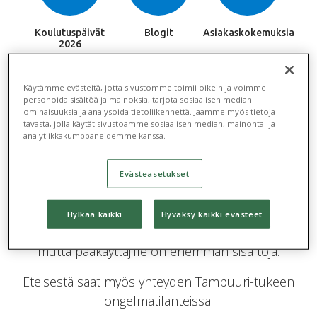
Koulutuspäivät
Blogit
Asiakaskokemuksia
2026
Käytämme evästeitä, jotta sivustomme toimii oikein ja voimme
Tampuuri Eteinen
personoida sisältöä ja mainoksia, tarjota sosiaalisen median
ominaisuuksia ja analysoida tietoliikennettä. Jaamme myös tietoja
tavasta, jolla käytät sivustoamme sosiaalisen median, mainonta- ja
Eteinen on Tampuuri-käyttäjien oma yhteisö, josta
analytiikkakumppaneidemme kanssa.
löydät kätevästi ajankohtaiset tuoteuutiset,
käyttöohjeet ja parhaat vinkit Tampuurin käyttöön.
Evästeasetukset
Eteiseen päivitetään myös viikoittain tieto
Tampuurin uusista ja korjatuista ominaisuuksista.
Hylkää kaikki
Hyväksy kaikki evästeet
Eteinen on tarkoitettu kaikille Tampuurin käyttäjille,
mutta pääkäyttäjille on enemmän sisältöjä.
Eteisestä saat myös yhteyden Tampuuri-tukeen
ongelmatilanteissa.