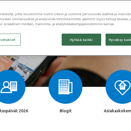
Ota yhteyttä!
ästeitä, jotta sivustomme toimii oikein ja voimme personoida sisältöä ja mainoksi
median ominaisuuksia ja analysoida tietoliikennettä. Jaamme myös tietoja tavasta, jo
e sosiaalisen median, mainonta- ja analytiikkakumppaneidemme kanssa.
asetukset
Hylkää kaikki
Hyväksy kaik
tuspäivät 2026
Blogit
Asiakaskokem