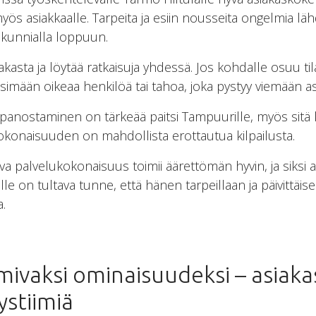
y myös asiakkaalle. Tarpeita ja esiin nousseita ongelmia l
n kunnialla loppuun.
iakasta ja löytää ratkaisuja yhdessä. Jos kohdalle osuu 
ään oikeaa henkilöä tai tahoa, joka pystyy viemään asia
nostaminen on tärkeää paitsi Tampuurille, myös sitä k
kokonaisuuden on mahdollista erottautua kilpailusta.
a palvelukokonaisuus toimii äärettömän hyvin, ja siksi
aille on tultava tunne, että hänen tarpeillaan ja päivittäi
a.
mivaksi ominaisuudeksi – asiaka
stiimiä