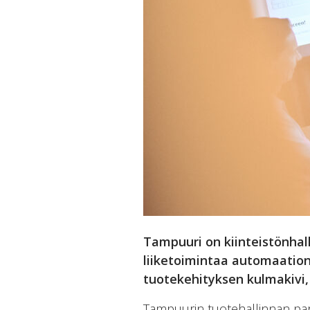
Tampuuri on kiinteistönhall
liiketoimintaa automaatio
tuotekehityksen kulmakivi, 
Tampuurin tuotehallinnan pari