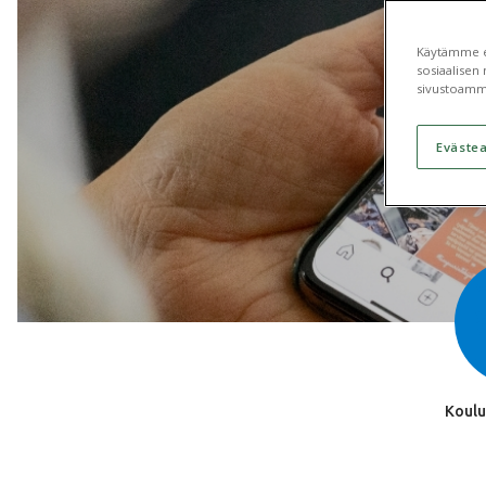
Käytämme ev
sosiaalisen 
sivustoamm
Eväste
Koulu