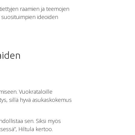
iettyjen raamien ja teemojen
ä suosituimpien ideoiden
aiden
miseen. Vuokrataloille
itys, sillä hyvä asukaskokemus
dollistaa sen. Siksi myös
essä”, Hiltula kertoo.