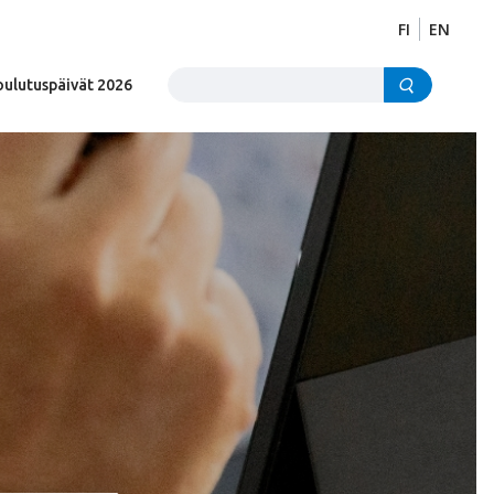
FI
EN
Etsi sivustolta
oulutuspäivät 2026