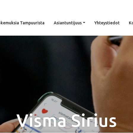
kemuksia Tampuurista
Asiantuntijuus
Yhteystiedot
K
Visma Sirius