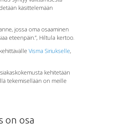
ähdetään käsittelemään
tilanne, jossa oma osaaminen
a eteenpäin.”, Hiltula kertoo.
ehittävälle
Visma Siriukselle
,
 asiakaskokemusta kehitetään
sellä tekemisellään on meille
s on osa