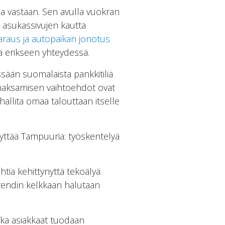
la vastaan. Sen avulla vuokran
 asukassivujen kautta
raus ja autopaikan jonotus
la erikseen yhteydessä.
ssään suomalaista pankkitiliä
maksamisen vaihtoehdot ovat
 hallita omaa talouttaan itselle
yttää Tampuuria: työskentelyä
tia kehittynyttä tekoälyä
rendin kelkkaan halutaan
nka asiakkaat tuodaan