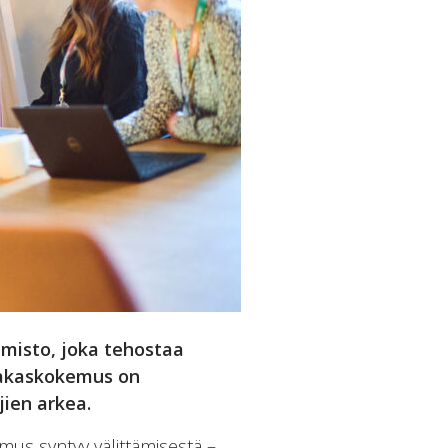
lmisto, joka tehostaa
siakaskokemus on
jien arkea.
mus syntyy välittämisestä –