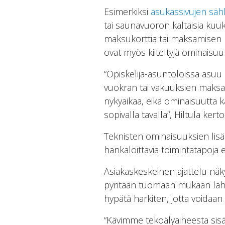
Esimerkiksi
asukassivujen sä
tai saunavuoron kaltaisia ku
maksukorttia tai maksamisen m
ovat myös kiiteltyjä ominaisuuk
“Opiskelija-asuntoloissa asuu 
vuokran tai vakuuksien maksa
nykyaikaa, eikä ominaisuutta ka
sopivalla tavalla”, Hiltula kerto
Teknisten ominaisuuksien lis
hankaloittavia toimintatapoja e
Asiakaskeskeinen ajattelu näk
pyritään tuomaan mukaan lähe
hypätä harkiten, jotta voidaa
“Kävimme tekoälyaiheesta sisä