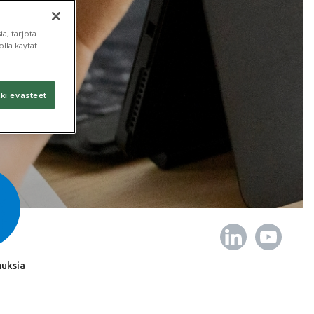
a, tarjota
lla käytät
ki evästeet
uksia