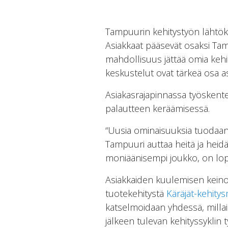
Tampuurin kehitystyön lähtök
Asiakkaat pääsevät osaksi Tamp
mahdollisuus jättää omia kehi
keskustelut ovat tärkeä osa a
Asiakasrajapinnassa työskentele
palautteen keräämisessä.
“Uusia ominaisuuksia tuodaan p
Tampuuri auttaa heitä ja hei
moniäänisempi joukko, on lopp
Asiakkaiden kuulemisen keinoja
tuotekehitystä
Käräjät-kehitys
katselmoidaan yhdessä, millai
jälkeen tulevan kehityssyklin 