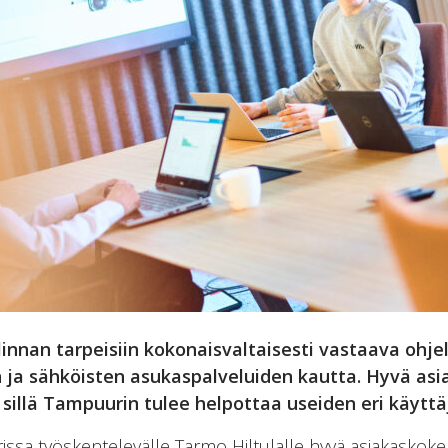
innan tarpeisiin kokonaisvaltaisesti vastaava ohje
n ja sähköisten asukaspalveluiden kautta. Hyvä a
sillä Tampuurin tulee helpottaa useiden eri käyttä
ssa työskentelevälle Tarmo Hiltulalle hyvä asiakaskoke