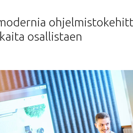
modernia ohjelmistokehit
kaita osallistaen