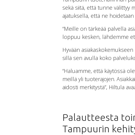
sekä siitä, että tunne välitty
ajatuksella, että ne hoidetaa
“Meille on tärkeää palvella as
loppuu kesken, lähdemme etsim
Hyvään asiakaskokemukseen pa
sillä sen avulla koko palvelu
“Haluamme, että käytössä olev
meillä yli tuoterajojen. Asiakk
aidosti merkitystä”, Hiltula ava
Palautteesta toi
Tampuurin kehity