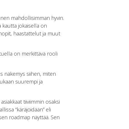
minen mahdollisimman hyvin.
 kautta jokaisella on
opit, haastattelut ja muut
stuella on merkittävä rooli
ras näkemys siihen, miten
mukaan suurempi ja
asiakkaat tiiviimmin osaksi
lissa “käräjöidään” eli
yksen roadmap näyttää. Sen