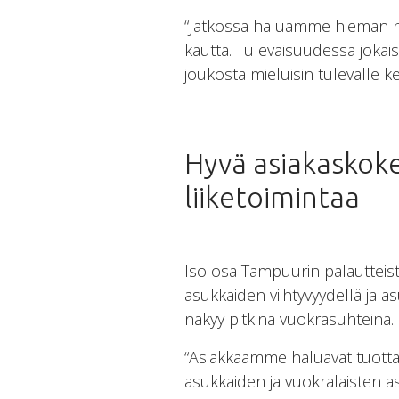
“Jatkossa haluamme hieman ha
kautta. Tulevaisuudessa jokai
joukosta mieluisin tulevalle ke
Hyvä asiakaskok
liiketoimintaa
Iso osa Tampuurin palautteista
asukkaiden viihtyvyydellä ja 
näkyy pitkinä vuokrasuhteina.
“Asiakkaamme haluavat tuottaa
asukkaiden ja vuokralaisten a