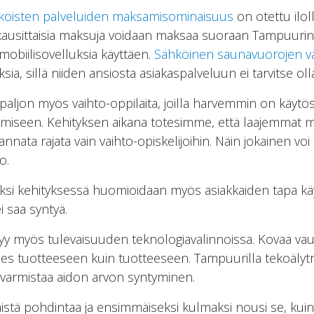
hköisten palveluiden maksamisominaisuus
on otettu ilol
ukausittaisia maksuja voidaan maksaa suoraan Tampuurin
obiilisovelluksia käyttäen.
Sähköinen saunavuorojen va
sia, sillä niiden ansiosta asiakaspalveluun ei tarvitse ol
paljon myös vaihto-oppilaita, joilla harvemmin on käytö
miseen. Kehityksen aikana totesimme, että laajemmat 
nnata rajata vain vaihto-opiskelijoihin. Näin jokainen voi
o.
äksi kehityksessä huomioidaan myös asiakkaiden tapa kä
i saa syntyä.
yy myös tulevaisuuden teknologiavalinnoissa. Kovaa vauh
s tuotteeseen kuin tuotteeseen. Tampuurilla tekoälyt
n varmistaa aidon arvon syntyminen.
istä pohdintaa ja ensimmäiseksi kulmaksi nousi se, kui