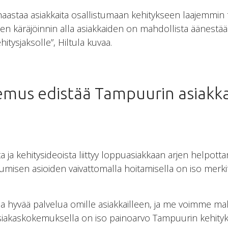
astaa asiakkaita osallistumaan kehitykseen laajemmin t
sen käräjöinnin alla asiakkaiden on mahdollista äänestä
hitysjaksolle”, Hiltula kuvaa.
emus edistää Tampuurin asiakk
 ja kehitysideoista liittyy loppuasiakkaan arjen helpotta
asumisen asioiden vaivattomalla hoitamisella on iso merk
 hyvää palvelua omille asiakkailleen, ja me voimme mah
siakaskokemuksella on iso painoarvo Tampuurin kehityks