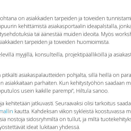
ohtana on asiakkaiden tarpeiden ja toiveiden tunnista
uurin kehittämistä asiakasportaalin ideapalstalla, jonka
tysehdotuksia tai äänestää muiden ideoita. Myös worksh
siakkaiden tarpeiden ja toiveiden huomioimista.
villä myyjillä, konsulteilla, projektipäälliköillä ja asiaka
itkälti asiakaspalautteiden pohjalta, sillä heillä on pa
dän asiakkaitaan parhaiten. Kun kehitystyöhön saadaan 
utulos usein kaikille parempi”, Hiltula sanoo.
 kehitetään jatkuvasti. Seuraavaksi olisi tarkoitus saada 
mallin
kautta. Kahdeksan viikon sykleistä koostuvassa mal
sia nostoja sidosryhmiltä on tullut, ja miltä tuotekehit
työstettävät ideat lukitaan yhdessä.