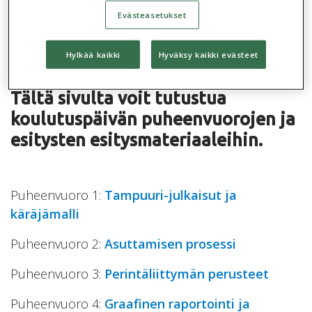
Evästeasetukset
Koulutuspäivät
Blogit
Asiakaskokemuksia
2026
Hylkää kaikki
Hyväksy kaikki evästeet
Tältä sivulta voit tutustua
koulutuspäivän puheenvuorojen ja
esitysten esitysmateriaaleihin.
Puheenvuoro 1:
Tampuuri-julkaisut ja
käräjämalli
Puheenvuoro 2:
Asuttamisen prosessi
Puheenvuoro 3:
Perintäliittymän perusteet
Puheenvuoro 4:
Graafinen raportointi ja