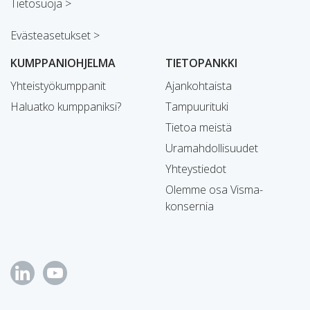
Tietosuoja >
Evästeasetukset >
KUMPPANIOHJELMA
TIETOPANKKI
Yhteistyökumppanit
Ajankohtaista
Haluatko kumppaniksi?
Tampuurituki
Tietoa meistä
Uramahdollisuudet
Yhteystiedot
Olemme osa Visma-
konsernia