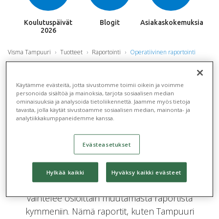
Koulutuspäivät
Blogit
Asiakaskokemuksia
2026
Visma Tampuuri
Tuotteet
Raportointi
Operatiivinen raportointi
Operatiivinen raportointi
Käytämme evästeitä, jotta sivustomme toimii oikein ja voimme
personoida sisältöä ja mainoksia, tarjota sosiaalisen median
ominaisuuksia ja analysoida tietoliikennettä. Jaamme myös tietoja
Operatiivinen rapostointi on kiinteä osa Tampuuria,
tavasta, jolla käytät sivustoamme sosiaalisen median, mainonta- ja
analytiikkakumppaneidemme kanssa.
jonka tuottamat raportit määräytyvät käytössänne
olevien osioiden mukaan.
Evästeasetukset
Tampuuri koostuu erilaisista osioista, joista voit
valita käyttöönne vain ne, joita tarvitsette. Jokaiseen
Hylkää kaikki
Hyväksy kaikki evästeet
osioon liittyy omat vakioraporttinsa, joiden määrä
vaihtelee osioittain muutamasta raportista
kymmeniin. Nämä raportit, kuten Tampuuri