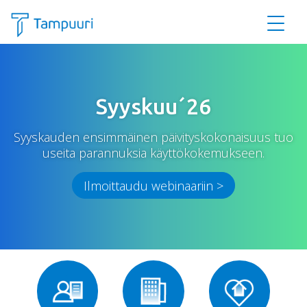
Siirry pääsisältöön
Syyskuu´26
Syyskauden ensimmäinen päivityskokonaisuus tuo
useita parannuksia käyttökokemukseen.
Ilmoittaudu webinaariin >