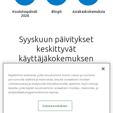
Koulutuspäivät
Blogit
Asiakaskokemuksia
2026
Syyskuun päivitykset
keskittyvät
käyttäjäkokemuksen
parantamiseen
Käytämme evästeitä, jotta sivustomme toimii oikein ja voimme
Tampuurin seuraava päivityskokonaisuus
personoida sisältöä ja mainoksia, tarjota sosiaalisen median
ominaisuuksia ja analysoida tietoliikennettä. Jaamme myös tietoja
Syyskuu
´26
julkaistaan asiakkaidemme käyttöön
tavasta, jolla käytät sivustoamme sosiaalisen median, mainonta- ja
analytiikkakumppaneidemme kanssa.
syyskuun alkupuolella.
Tulevan julkaisun
pääteemana toimii
k
äyttäjäkokemuksen
Evästeasetukset
nostaminen uudelle tasolle
. Tulevassa