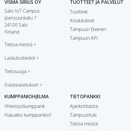
VISMA SIRIUS OY
TUOTTEET JA PALVELUT
Salo IoT Campus
Tuotteet
Joensuunkatu 7
Koulutukset
24100 Salo
Tampuuri Eteinen
Finland
Tampuuri API
Tietoa meistä >
Laskutustiedot >
Tietosuoja >
Evästeasetukset >
KUMPPANIOHJELMA
TIETOPANKKI
Yhteistyökumppanit
Ajankohtaista
Haluatko kumppaniksi?
Tampuurituki
Tietoa meistä