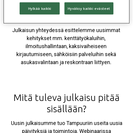
julkaisussa järjestelmään tuodaan useita uusia
parannuksia ja toiminnallisuuksia, joilla pyrimme
Hylkää kaikki
Hyväksy kaikki evästeet
sujuvoittamaan järjestelmän käyttöä entisestään.
Julkaisun yhteydessä esittelemme uusimmat
kehitykset mm. kenttätyökaluihin,
ilmoitushallintaan, kaksivaiheiseen
kirjautumiseen, sähköisiin palveluihin sekä
asukasvalintaan ja reskontraan liittyen.
Mitä tuleva julkaisu pitää
sisällään?
Uusin julkaisumme tuo Tampuuriin useita uusia
päivityksiä ja toimintoja. Webinaarissa