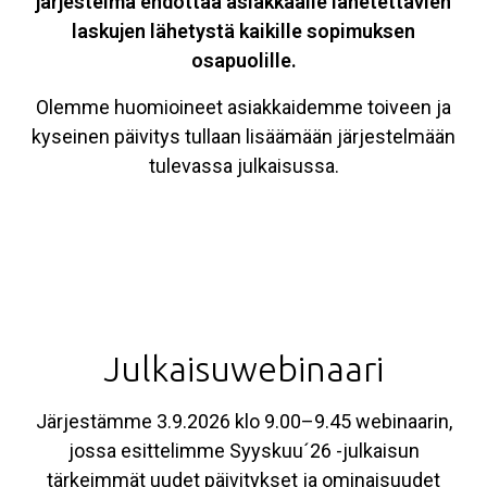
järjestelmä ehdottaa asiakkaalle lähetettävien
laskujen lähetystä kaikille sopimuksen
osapuolille.
Olemme huomioineet asiakkaidemme toiveen ja
kyseinen päivitys tullaan lisäämään järjestelmään
tulevassa julkaisussa.
Julkaisuwebinaari
Järjestämme 3.9.2026 klo 9.00–9.45 webinaarin,
jossa esittelimme Syyskuu´26 -julkaisun
tärkeimmät uudet päivitykset ja ominaisuudet