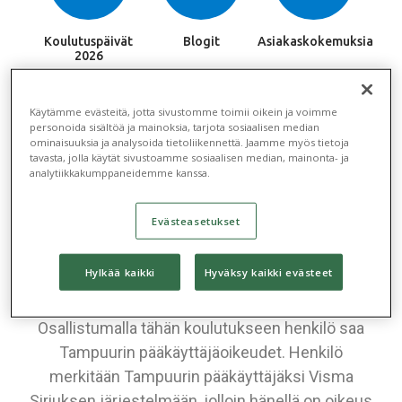
Koulutuspäivät
Blogit
Asiakaskokemuksia
2026
Käytämme evästeitä, jotta sivustomme toimii oikein ja voimme
personoida sisältöä ja mainoksia, tarjota sosiaalisen median
Tampuuri
ominaisuuksia ja analysoida tietoliikennettä. Jaamme myös tietoja
tavasta, jolla käytät sivustoamme sosiaalisen median, mainonta- ja
pääkäyttäjäkoulutus
analytiikkakumppaneidemme kanssa.
Tampuurin pääkäyttäjäkoulutus soveltuu niin
Evästeasetukset
uusille pääkäyttäjille kuin pääkäyttäjäoikeudet jo
omaaville henkilöille, joilla on tarve päivittää
Hylkää kaikki
Hyväksy kaikki evästeet
osaamistaan.
Osallistumalla tähän koulutukseen henkilö saa
Tampuurin pääkäyttäjäoikeudet. Henkilö
merkitään Tampuurin pääkäyttäjäksi Visma
Siriuksen järjestelmään, jolloin hänellä on oikeus