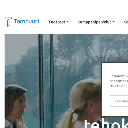
Tuotteet
Kumppanipalvelut
Ko
Siirry pääsisältöön
Käytämme ev
sosiaalisen 
sivustoamm
Eväste
teho