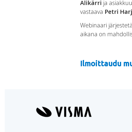
Alikärri
ja asiakku
vastaava
Petri Harj
Webinaari järjestetä
aikana on mahdollis
Ilmoittaudu m