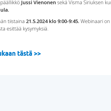
upäällikkö
Jussi Vienonen
sekä Visma Siriuksen k
ula.
än tiistaina
21.5.2024 klo 9:00-9:45.
Webinaari on
ta esittää kysymyksiä.
ukaan tästä >>