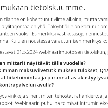
u mukaan tietoiskuumme!
 tilanne on kohentunut viime aikoina, mutta vars
 ylitarjontaa on yhä. Taloyhtiöille on koitunut o
anteen vuoksi. Esimerkiksi vastiketasojen ennust
onna. Kulujen noustessa varautumisen merkitys ko
jestävät 21.5.2024 webinaarimuotoisen tietoiskun,
en mittarit näyttävät tälle vuodelle?
simman maksuviivetutkimuksen tulokset, Q1
at liiketoimintaa ja parannat asiakastyytyvä
skontrapalvelun avulla?
yös vinkkejä siihen, miten tehostat rahankiertoa j
appiot. Webinaarin puhujina toimivat Intrumin ek