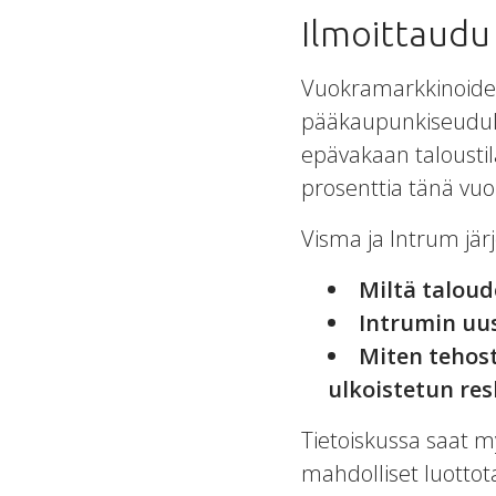
Ilmoittaud
Vuokramarkkinoiden
pääkaupunkiseudulla
epävakaan taloustil
prosenttia tänä vu
Visma ja Intrum jär
Miltä taloud
Intrumin uu
Miten tehost
ulkoistetun re
Tietoiskussa saat m
mahdolliset luottot