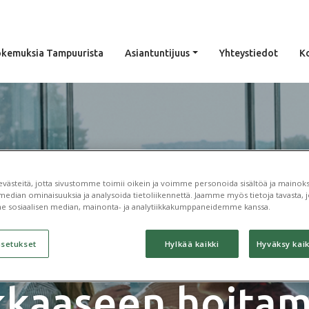
kemuksia Tampuurista
Asiantuntijuus
Yhteystiedot
K
ästeitä, jotta sivustomme toimii oikein ja voimme personoida sisältöä ja mainoksi
Webinaari: Vinki
median ominaisuuksia ja analysoida tietoliikennettä. Jaamme myös tietoja tavasta, jo
e sosiaalisen median, mainonta- ja analytiikkakumppaneidemme kanssa.
taloushallinnon
asetukset
Hylkää kaikki
Hyväksy kaik
kkaaseen hoitam