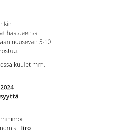
inkin
mat haasteensa
etaan nousevan 5-10
rostuu.
 jossa kuulet mm.
/2024
isyyttä
a minimoit
onomisti
Iiro