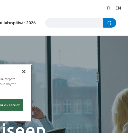
FI
EN
Etsi sivustolta
oulutuspäivät 2026
a, tarjota
t
lla käytät
ki evästeet
iseen