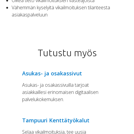
Oikea tieto vikailmoituksien vasteajoista
Vähemmän kyselyitä vikailmoituksen tilanteesta
asiakaspalveluun
Tutustu myös
Asukas- ja osakassivut
Asukas- ja osakassivuilla tarjoat
asiakkaillesi erinomaisen digitaalisen
palvelukokemuksen.
Tampuuri Kenttätyökalut
Selaa vikailmoituksia, tee uusia