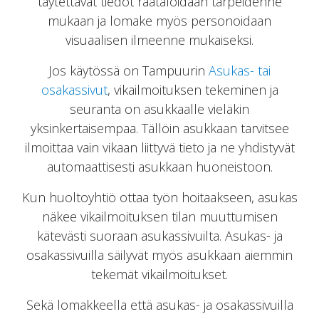
täytettävät tiedot räätälöidään tarpeidenne
mukaan ja lomake myös personoidaan
visuaalisen ilmeenne mukaiseksi.
Jos käytössä on Tampuurin
Asukas- tai
osakassivut
, vikailmoituksen tekeminen ja
seuranta on asukkaalle vieläkin
yksinkertaisempaa. Tällöin asukkaan tarvitsee
ilmoittaa vain vikaan liittyvä tieto ja ne yhdistyvät
automaattisesti asukkaan huoneistoon.
Kun huoltoyhtiö ottaa työn hoitaakseen, asukas
näkee vikailmoituksen tilan muuttumisen
kätevästi suoraan asukassivuilta. Asukas- ja
osakassivuilla säilyvät myös asukkaan aiemmin
tekemät vikailmoitukset.
Sekä lomakkeella että asukas- ja osakassivuilla