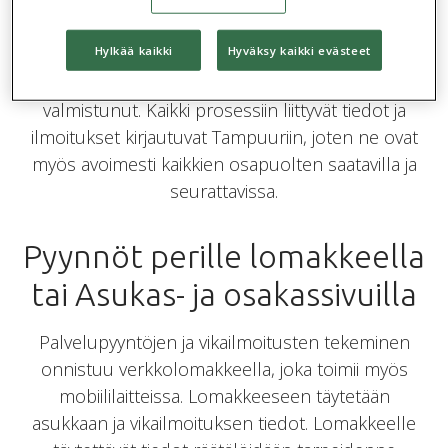
perusteella riittävän nopeasti.
Hylkää kaikki
Hyväksy kaikki evästeet
Asukas saa sähköpostiinsa tiedon, kun huoltoyhtiö
on ottanut ilmoituksen hoidettavaksi ja kun työ on
valmistunut. Kaikki prosessiin liittyvät tiedot ja
ilmoitukset kirjautuvat Tampuuriin, joten ne ovat
myös avoimesti kaikkien osapuolten saatavilla ja
seurattavissa.
Pyynnöt perille lomakkeella
tai Asukas- ja osakassivuilla
Palvelupyyntöjen ja vikailmoitusten tekeminen
onnistuu verkkolomakkeella, joka toimii myös
mobiililaitteissa. Lomakkeeseen täytetään
asukkaan ja vikailmoituksen tiedot. Lomakkeelle