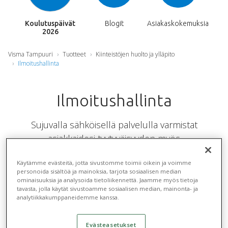
Koulutuspäivät
Blogit
Asiakaskokemuksia
2026
Visma Tampuuri
Tuotteet
Kiinteistöjen huolto ja ylläpito
Ilmoitushallinta
Ilmoitushallinta
Sujuvalla sähköisellä palvelulla varmistat
asiakkaidesi tyytyväisyyden myös
ongelmatilanteissa. Tampuurissa asukas voi tehdä
Käytämme evästeitä, jotta sivustomme toimii oikein ja voimme
vikailmoitukset itse huoltoyhtiölle suoraan
personoida sisältöä ja mainoksia, tarjota sosiaalisen median
verkossa ja työ tallentuu Tampuuriin jatkokäsittelyä
ominaisuuksia ja analysoida tietoliikennettä. Jaamme myös tietoja
tavasta, jolla käytät sivustoamme sosiaalisen median, mainonta- ja
varten. Tampuurissa työ ohjataan oikealle työn
analytiikkakumppaneidemme kanssa.
suorittajalle, joka osaltaan varmistaa, että asukasta
palvellaan kunkin tapauksen kiireellisyyden
Evästeasetukset