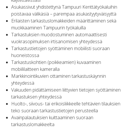
Asukassivut yhdistettynä Tampuuri Kenttätyökaluihin
poistavaa välikäsiä – parempaa asukastyytyväisyyttä
Erilaisten tarkastuslomakkeiden määrittäminen sekä
muokkaaminen Tampuurin työkaluilla
Tarkastuksien muodostuminen automaattisesti
vuokrasopimuksen irtisanomisen yhteydessä
Tarkastustietojen syöttäminen mobiilisti suoraan
huoneistossa
Tarkastuskohtien (poikkeamien) kuvaaminen
mobiililaitteen kameralla
Markkinointikuvien ottaminen tarkastuskäynnin
yhteydessä
Vakuuden pidättämiseen liittyvien tietojen syöttäminen
tarkastuksen yhteydessä
Huolto-, siivous- tai erikoisliikkeelle tehtävien tilauksien
teko suoraan tarkastustietojen perusteella
Avainpalautuksien kuittaaminen suoraan
tarkastuslomakkeelta