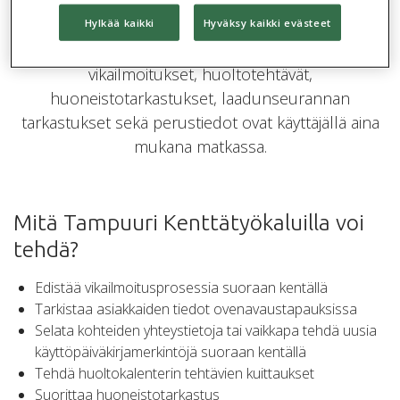
Tampuuri Kenttätyökalujen avulla kenttätyö
Hylkää kaikki
Hyväksy kaikki evästeet
helpottuu huomattavasti ja kiinteistöihin liittyvät
vikailmoitukset, huoltotehtävät,
huoneistotarkastukset, laadunseurannan
tarkastukset sekä perustiedot ovat käyttäjällä aina
mukana matkassa.
Mitä Tampuuri Kenttätyökaluilla voi
tehdä?
Edistää vikailmoitusprosessia suoraan kentällä
Tarkistaa asiakkaiden tiedot ovenavaustapauksissa
Selata kohteiden yhteystietoja tai vaikkapa tehdä uusia
käyttöpäiväkirjamerkintöjä suoraan kentällä
Tehdä huoltokalenterin tehtävien kuittaukset
Suorittaa huoneistotarkastus