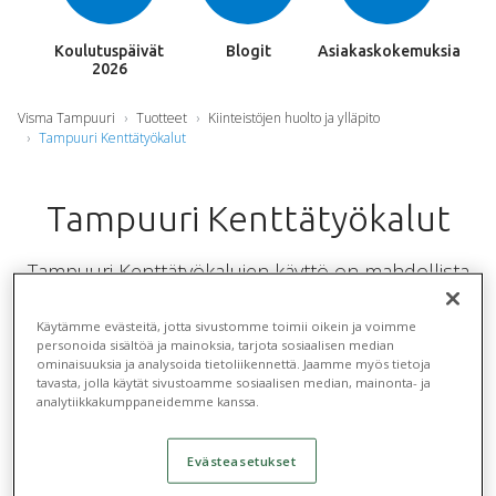
Koulutuspäivät
Blogit
Asiakaskokemuksia
2026
Visma Tampuuri
Tuotteet
Kiinteistöjen huolto ja ylläpito
Tampuuri Kenttätyökalut
Tampuuri Kenttätyökalut
Tampuuri Kenttätyökalujen käyttö on mahdollista
tabletilla, puhelimella tai millä tahansa selaimella ja
laitteella. Tampuuri Kenttätyökaluilla voit tehdä
Käytämme evästeitä, jotta sivustomme toimii oikein ja voimme
personoida sisältöä ja mainoksia, tarjota sosiaalisen median
asuntotarkastuksen suoraan huoneistossa, sekä
ominaisuuksia ja analysoida tietoliikennettä. Jaamme myös tietoja
tavasta, jolla käytät sivustoamme sosiaalisen median, mainonta- ja
tilata tarvittavat korjaukset. Voit myös selata
analytiikkakumppaneidemme kanssa.
vikailmoituksia, hoitaa vikailmoituksiin liittyvää
prosessia sekä tehdä uusia vikailmoituksia – kaikki
Evästeasetukset
tämä hoituu suoraan kentällä.