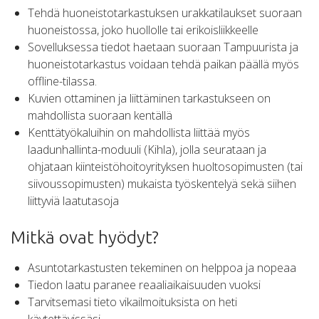
Tehdä huoneistotarkastuksen urakkatilaukset suoraan
huoneistossa, joko huollolle tai erikoisliikkeelle
Sovelluksessa tiedot haetaan suoraan Tampuurista ja
huoneistotarkastus voidaan tehdä paikan päällä myös
offline-tilassa.
Kuvien ottaminen ja liittäminen tarkastukseen on
mahdollista suoraan kentällä
Kenttätyökaluihin on mahdollista liittää myös
laadunhallinta-moduuli (Kihla), jolla seurataan ja
ohjataan kiinteistöhoitoyrityksen huoltosopimusten (tai
siivoussopimusten) mukaista työskentelyä sekä siihen
liittyviä laatutasoja
Mitkä ovat hyödyt?
Asuntotarkastusten tekeminen on helppoa ja nopeaa
Tiedon laatu paranee reaaliaikaisuuden vuoksi
Tarvitsemasi tieto vikailmoituksista on heti
käytettävissäsi