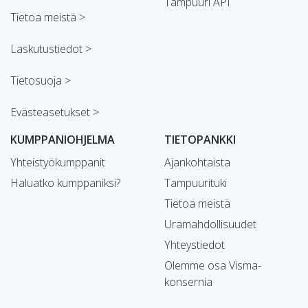
Tampuuri API
Tietoa meistä >
Laskutustiedot >
Tietosuoja >
Evästeasetukset >
KUMPPANIOHJELMA
TIETOPANKKI
Yhteistyökumppanit
Ajankohtaista
Haluatko kumppaniksi?
Tampuurituki
Tietoa meistä
Uramahdollisuudet
Yhteystiedot
Olemme osa Visma-
konsernia