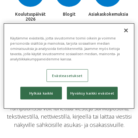
Koulutuspäivät
Blogit
Asiakaskokemuksia
2026
Visma Tampuuri
Tuotteet
Asumisen verkkopalvelut
Viestintä
Käytämme evästeitä, jotta sivustomme toimii oikein ja voimme
personoida sisältöä ja mainoksia, tarjota sosiaalisen median
ominaisuuksia ja analysoida tietoliikennettä. Jaamme myös tietoja
Sujuvaa viestintää asukkaille
tavasta, jolla käytät sivustoamme sosiaalisen median, mainonta- ja
analytiikkakumppaneidemme kanssa.
Tampuurilla viestintä asukkaille ja osakkaille hoituu
Evästeasetukset
vaivattomasti: Tampuurissa voit kirjoittaa tiedotteet
ja varmistaa niiden tehokkaan jakelun asiakkaillesi.
Hylkää kaikki
Hyväksy kaikki evästeet
Voit valita viestien jakelukanavan tarpeesi mukaan.
Tampuurissa voit lähettää viestejä sähköpostilla,
tekstiviestillä, nettiviestillä, kirjeellä tai laittaa viestisi
näkyville sähköisille asukas- ja osakassivuille.