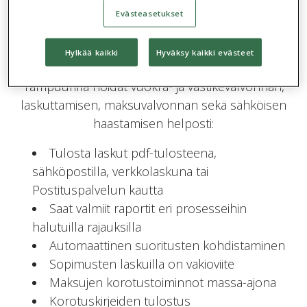
kirjanpitoon.
Evästeasetukset
Tutustu tuotteen hyötyihin!
Hylkää kaikki
Hyväksy kaikki evästeet
Tampuurilla hoidat vuokra- ja vastikevalvonnan,
laskuttamisen, maksuvalvonnan sekä sähköisen
haastamisen helposti:
Tulosta laskut pdf-tulosteena,
sähköpostilla, verkkolaskuna tai
Postituspalvelun kautta
Saat valmiit raportit eri prosesseihin
halutuilla rajauksilla
Automaattinen suoritusten kohdistaminen
Sopimusten laskuilla on vakioviite
Maksujen korotustoiminnot massa-ajona
Korotuskirjeiden tulostus