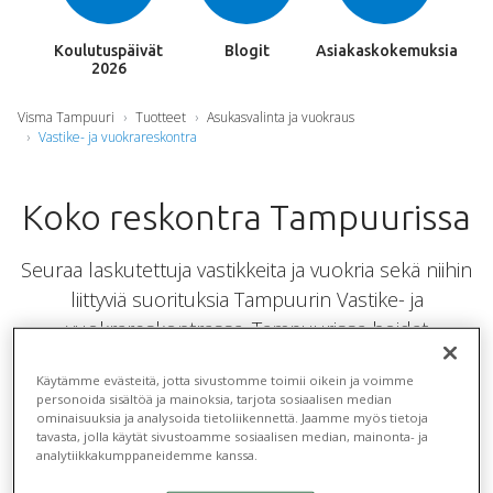
Koulutuspäivät
Blogit
Asiakaskokemuksia
2026
Visma Tampuuri
Tuotteet
Asukasvalinta ja vuokraus
Vastike- ja vuokrareskontra
Koko reskontra Tampuurissa
Seuraa laskutettuja vastikkeita ja vuokria sekä niihin
liittyviä suorituksia Tampuurin Vastike- ja
vuokrareskontrassa. Tampuurissa hoidat
näppärästi myös erillis-, kulutus- ja
Käytämme evästeitä, jotta sivustomme toimii oikein ja voimme
kuukausilaskutuksen sekä maksukehotukset. Voit
personoida sisältöä ja mainoksia, tarjota sosiaalisen median
tarvittaessa laajentaa reskontran käyttöä myös
ominaisuuksia ja analysoida tietoliikennettä. Jaamme myös tietoja
tavasta, jolla käytät sivustoamme sosiaalisen median, mainonta- ja
perintään ja sähköiseen haastamiseen.
analytiikkakumppaneidemme kanssa.
Reskontrasta muodostetaan kuukausittain tosite