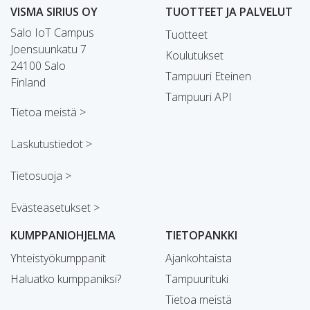
VISMA SIRIUS OY
TUOTTEET JA PALVELUT
Salo IoT Campus
Tuotteet
Joensuunkatu 7
Koulutukset
24100 Salo
Tampuuri Eteinen
Finland
Tampuuri API
Tietoa meistä >
Laskutustiedot >
Tietosuoja >
Evästeasetukset >
KUMPPANIOHJELMA
TIETOPANKKI
Yhteistyökumppanit
Ajankohtaista
Haluatko kumppaniksi?
Tampuurituki
Tietoa meistä