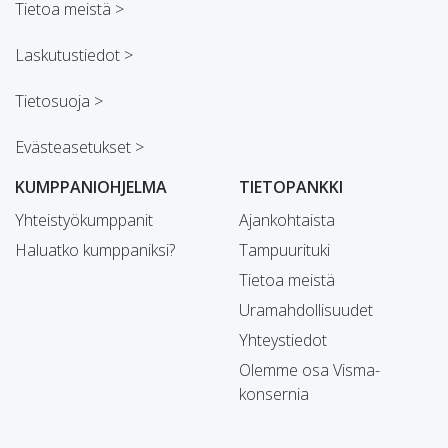
Tietoa meistä >
Laskutustiedot >
Tietosuoja >
Evästeasetukset >
KUMPPANIOHJELMA
TIETOPANKKI
Yhteistyökumppanit
Ajankohtaista
Haluatko kumppaniksi?
Tampuurituki
Tietoa meistä
Uramahdollisuudet
Yhteystiedot
Olemme osa Visma-
konsernia