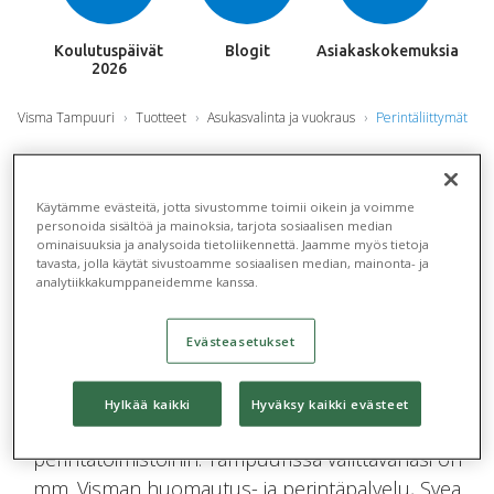
Koulutuspäivät
Blogit
Asiakaskokemuksia
2026
Visma Tampuuri
Tuotteet
Asukasvalinta ja vuokraus
Perintäliittymät
Tehokasta saatavien
Käytämme evästeitä, jotta sivustomme toimii oikein ja voimme
personoida sisältöä ja mainoksia, tarjota sosiaalisen median
hallintaa
ominaisuuksia ja analysoida tietoliikennettä. Jaamme myös tietoja
tavasta, jolla käytät sivustoamme sosiaalisen median, mainonta- ja
analytiikkakumppaneidemme kanssa.
Perintäliittymät -moduulin avulla Tampuurista
saatavat siirtyvät sähköisesti perintätoimistoille, ja
Evästeasetukset
perintätoimiston status- ja tilitysaineistot siirtyvät
niin ikään sähköisesti Tampuuriin.
Hylkää kaikki
Hyväksy kaikki evästeet
Tampuurista on liittymät yleisempiin
perintätoimistoihin. Tampuurissa valittavanasi on
mm. Visman huomautus- ja perintäpalvelu, Svea