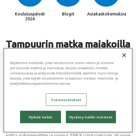
Koulutuspäivät
Blogit
Asiakaskokemuksia
2026
Tampuurin matka majakoilla
jatkuu – tutustumme
Käytämme evästeitä, jotta sivustomme toimii oikein ja voimme
Kylmäpihlajan majakkaan
personoida sisältöä ja mainoksia, tarjota sosiaalisen median
ominaisuuksia ja analysoida tietoliikennettä. Jaamme myös tietoja
tavasta, jolla käytät sivustoamme sosiaalisen median, mainonta- ja
Kylmäpihlaja, Rauman saariston uloin luoto,
analytiikkakumppaneidemme kanssa.
kohoaa ylväänä Raumanmeren aalloista. Tämä
historiallinen luoto sijaitsee noin 10 km
Evästeasetukset
mantereelta ja tarjoaa ainutlaatuisen yhdistelmän
luontoa ja historiaa.
Hylkää kaikki
Hyväksy kaikki evästeet
Kylmäpihlajassa sijaitsee majakka ja luotsiasema,
jotka rakennettiin vuonna 1953 vastaamaan alueen