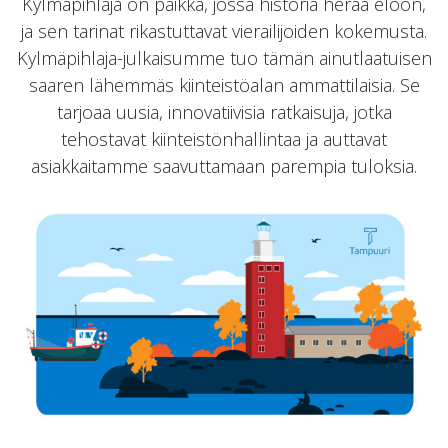
Kylmäpihlaja on paikka, jossa historia herää eloon,
ja sen tarinat rikastuttavat vierailijoiden kokemusta.
Kylmäpihlaja-julkaisumme tuo tämän ainutlaatuisen
saaren lähemmäs kiinteistöalan ammattilaisia. Se
tarjoaa uusia, innovatiivisia ratkaisuja, jotka
tehostavat kiinteistönhallintaa ja auttavat
asiakkaitamme saavuttamaan parempia tuloksia.