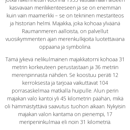
kasvavaan meriliikenteeseen ja se on enemmän
kuin vain maamerkki – se on tekninen mestariteos
ja historian helmi. Majakka, joka kohoaa ylväänä
Raumanmeren aalloista, on palvellut
vuosikymmenten ajan merenkulkijoita luotettavana
oppaana ja symbolina.
Tämä jykevä nelikulmainen majakkatorni kohoaa 31
metrin korkeuteen perustastaan ja 36 metriin
merenpinnasta nähden. Se koostuu peräti 12
kerroksesta ja tarjoaa vaikuttavat 104
porrasaskelmaa matkalla huipulle. Alun perin
majakan valo kantoi yli 45 kilometrin päähän, mikä
oli hämmästyttävä saavutus tuohon aikaan. Nykyisin
majakan valon kantama on pienempi, 17
meripeninkulmaa eli noin 31 kilometriä.