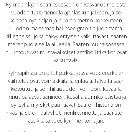
Kylmäpihlajan saari itsessään on kasvanut merestä
vuoden 1200 tienoilla ajanlaskun jälkeen, ja se
kohoaa nyt neljän ja puolen metrin korkeuteen.
Luodon maisemaa hallitsee graniitin juonittama
kiillegneissi, joka näkyy erityisen vaikuttavasti saaren
merenpuoleisella alueella. Saaren lounaisosassa
huuhtoutuvat mustavalkoiset amfiboliittikalliot ovat
vaikuttavia.
Kylmäpihlaja on ollut paikka, jossa vuodenaikojen
vaihtelut ovat voimakkaita ja erilaisia. Talvella saari
kietoutuu jäisen hiljaisuuden verhoon, keväällä
linnut palaavat äänineen, kesällä aurinko paistaa ja
syksyllä myrskyt pauhaavat. Saaren historia on
rikas, ja se on palvellut meriliikennettä ja saariston
asukkaita vuosikymmenten ajan.