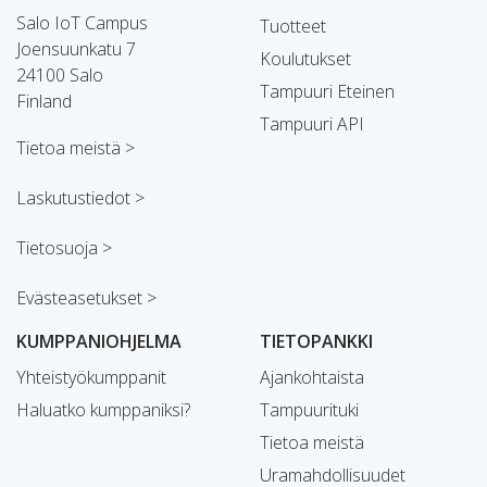
Salo IoT Campus
Tuotteet
Joensuunkatu 7
Koulutukset
24100 Salo
Tampuuri Eteinen
Finland
Tampuuri API
Tietoa meistä >
Laskutustiedot >
Tietosuoja >
Evästeasetukset >
KUMPPANIOHJELMA
TIETOPANKKI
Yhteistyökumppanit
Ajankohtaista
Haluatko kumppaniksi?
Tampuurituki
Tietoa meistä
Uramahdollisuudet