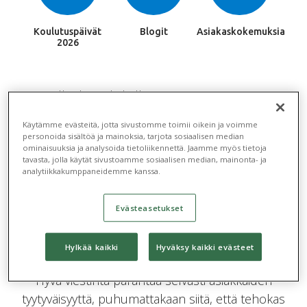
Koulutuspäivät
Blogit
Asiakaskokemuksia
2026
Hyvillä digityökaluilla monet isännöitsijän ja
huoltoyhtiön rutiinitehtävät hoituvat
Käytämme evästeitä, jotta sivustomme toimii oikein ja voimme
automaattisesti, ja aikaa vapautuu vaativampien
personoida sisältöä ja mainoksia, tarjota sosiaalisen median
tehtävien hoitamiseen. Digitaaliset työvälineet myös
ominaisuuksia ja analysoida tietoliikennettä. Jaamme myös tietoja
tavasta, jolla käytät sivustoamme sosiaalisen median, mainonta- ja
virtaviivaistavat isännöinnin prosesseja, jolloin
analytiikkakumppaneidemme kanssa.
kustannuksia säästyy ja työstä tulee
mielekkäämpää. Yksi isännöinnin ja huollon
Evästeasetukset
tärkeimmistä tehtävistä on oikea-aikainen ja riittävä
viestintä sekä hallituksen että asunto-
Hylkää kaikki
Hyväksy kaikki evästeet
osakeyhtiöiden asukkaiden ja osakkaiden suuntaan.
Hyvä viestintä parantaa selvästi asiakkaiden
tyytyväisyyttä, puhumattakaan siitä, että tehokas