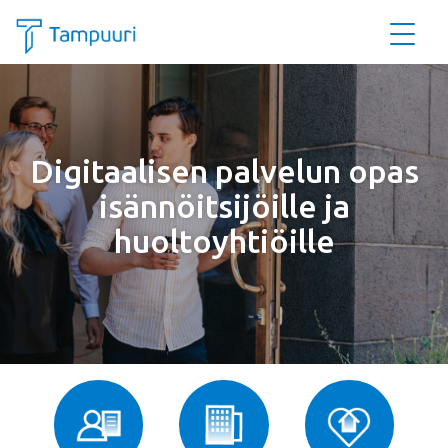
Siirry pääsisältöön
Digitaalisen palvelun opas
isännöitsijöille ja
huoltoyhtiöille