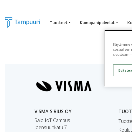
Tuotteet
Kumppanipalvelut
Ko
Siirry pääsisältöön
Käytämme ev
sosiaalisen 
sivustoamm
Eväste
VISMA SIRIUS OY
TUOTT
Salo IoT Campus
Tuotte
Joensuunkatu 7
Koulut