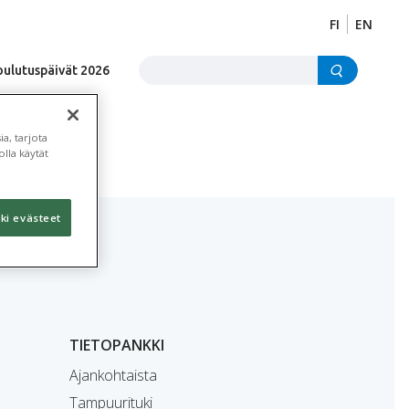
FI
EN
Etsi sivustolta
oulutuspäivät 2026
a, tarjota
lla käytät
ki evästeet
TIETOPANKKI
Ajankohtaista
Tampuurituki