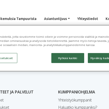
kemuksia Tampuurista
Asiantuntijuus
Yhteystiedot
K
ästeitä, jotta sivustomme toimii oikein ja voimme personoida sisältöä ja mainoksi
median ominaisuuksia ja analysoida tietoliikennettä. Jaamme myös tietoja tavasta, jo
e sosiaalisen median, mainonta- ja analytiikkakumppaneidemme kanssa.
asetukset
Hylkää kaikki
Hyväksy kaik
EET JA PALVELUT
KUMPPANIOHJELMA
et
Yhteistyökumppanit
ukset
Haluatko kumppaniksi?