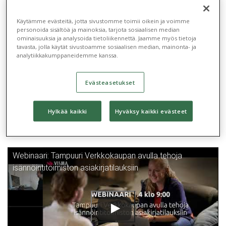
Käytämme evästeitä, jotta sivustomme toimii oikein ja voimme
Koulutuspäivät
Blogit
Asiakaskokemuksia
personoida sisältöä ja mainoksia, tarjota sosiaalisen median
2026
ominaisuuksia ja analysoida tietoliikennettä. Jaamme myös tietoja
tavasta, jolla käytät sivustoamme sosiaalisen median, mainonta- ja
analytiikkakumppaneidemme kanssa.
Katso webinaaritallenne ja huomaat, miten helppoa
ja nopeaa Tampuuri Verkkokaupan käyttöönotto
Evästeasetukset
on.
Hylkää kaikki
Hyväksy kaikki evästeet
Webinaari: Tampuuri Verkkokaupan avulla tehoja
isännöintitoimiston asiakirjatilauksiin