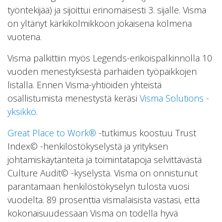
työntekijää) ja sijoittui erinomaisesti 3. sijalle. Visma
on yltänyt kärkikolmikkoon jokaisena kolmena
vuotena.
Visma palkittiin myös Legends-erikoispalkinnolla 10
vuoden menestyksestä parhaiden työpaikkojen
listalla. Ennen Visma-yhtiöiden yhteistä
osallistumista menestystä keräsi
Visma Solutions -
yksikkö
.
Great Place to Work®
-tutkimus koostuu Trust
Index© -henkilöstökyselystä ja yrityksen
johtamiskäytänteitä ja toimintatapoja selvittävästä
Culture Audit© -kyselystä. Visma on onnistunut
parantamaan henkilöstökyselyn tulosta vuosi
vuodelta. 89 prosenttia vismalaisista vastasi, että
kokonaisuudessaan Visma on todella hyvä