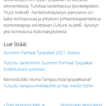
elementeistä. Tuloksia laskettaessa työntekijöiden
Trust Index© -henkilöstökyselyn painoarvo on
kaksi kolmasosaa ja yrityksen johtamiskäytänteitä ja
toimintatapoja selvittävän Culture Audit© -kyselyn
yksi kolmasosa kokonaispisteistä.
Lue lisää:
Suomen Parhaat Työpaikat 2021 -listaus.
Tutustu tarkemmin Suomen Parhaat Työpaikat -
tutkimuksen tuloksiin.
Kiinnostuitko Visma Tampuurista työpaikkana?
Tutustu tampuurintekijöihin ja hae meille töihin.
Artikkelien
Onko kiinteistösi leikki- ja
Kiinteistöalan taloushallinto