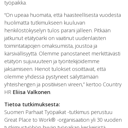
työpaikka.
“On upeaa huomata, että haasteellisesta vuodesta
huolimatta tutkimukseen kuuluvan
henkilöstökyselyn tulos parani jälleen. Pitkään
jatkunut etätyöarki on vaatinut uudenlaisten
toimintatapojen omaksumista, joustoa ja
kärsivällisyyttä. Olemme panostaneet merkittävästi
etätyön sujuvuuteen ja työntekijöidemme
jaksamiseen. Hienot tulokset osoittavat, että
olemme yhdessä pystyneet säilyttämään
yhteishengen ja positiivisen vireen,” kertoo Country
HR
Eliisa Valkonen
.
Tietoa tutkimuksesta:
Suomen Parhaat Työpaikat -tutkimus perustuu
Great Place to Work® -organisaation yli 30 vuoden
tutkimustyöhön hyvän työpaikan keskeisistä