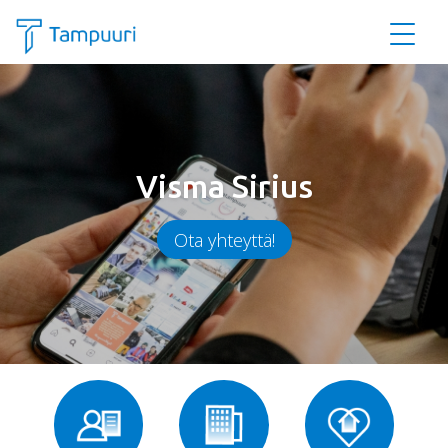
Siirry pääsisältöön
Visma Sirius
Ota yhteyttä!