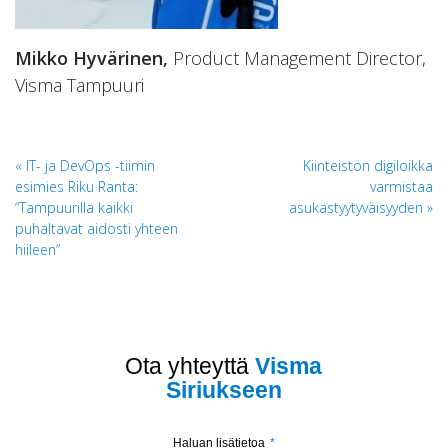
Mikko Hyvärinen,
Product Management Director,
Visma Tampuuri
Artikkelien
IT- ja DevOps -tiimin
Kiinteistön digiloikka
esimies Riku Ranta:
varmistaa
selaus
“Tampuurilla kaikki
asukastyytyväisyyden
puhaltavat aidosti yhteen
hiileen”