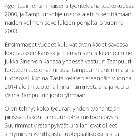
Agenteqin ensimmäisenä työntekijänä toukokuussa
2000, ja Tampuuri-ohjelmistoa alettiin kehittämään
näiden kolmen sovelluksen pohjalta jo vuonna
2003.
Ensimmäiset vuodet kuluivat aivan kädet savessa
koodauksen kanssa ja hieman sen jälkeen otimme
Jukka Sinervon kanssa yhdessä vastuun Tampuuri-
tuotteen tuotehallinnasta Tampuurin ensimmäisinä
tuotepäällikköinä. Tästä kelaten eteenpäin vuonna
2014 aloitin tuotehallinnan tiiminvetäjänä ja kuulun
Visma Tampuurin johtoryhmään.
Olen tehnyt koko työurani yhden työnantajan
piirissä. Uskon Tampuuri-ohjelmistoon täysin.
Suurimmat virstanpylväät urallani ovat olleet
siirtyminen kehittäjästä tuotepäälliköksi ja siitä