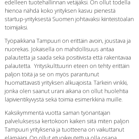
edelleen tuotehallinnan vetäjäksi. On ollut todella
hienoa nähdä koko yrityksen kasvu pienestä
startup-yrityksestä Suomen johtavaksi kiinteistöalan
toimijaksi.
Työpaikkana Tampuuri on erittäin avoin, joustava ja
nuorekas. Jokaisella on mahdollisuus antaa
palautetta ja saada sekä positiivista että rakentavaa
palautetta. Yrityskulttuurin eteen on tehty erittäin
paljon töitä ja se on myös parantunut
huomattavasti yrityksen alkuajoista. Tärkein vinkki,
jonka olen saanut urani aikana on ollut huolehtia
läpivientikyvystä sekä toimia esimerkkinä muille.
Kaksikymmentä vuotta saman työnantajan
palveluksessa kertokoon kaiken siitä miten paljon
Tampuuri yrityksenä ja tuotteena on vaikuttanut
elämääni. On ollut etuoikeutettua olla osana