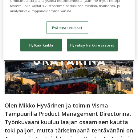
ominaisuuksia ja analysoida tietoliikennettä. Jaamme myös tietoja
tavasta, jolla käytät sivustoamme sosiaalisen median, mainonta- ja
analytiikkakumppaneidemme kanssa.
Evästeasetukset
Hylkää kaikki
Hyväksy kaikki evästeet
Olen Mikko Hyvärinen ja toimin Visma
Tampuurilla Product Management Directorina.
Työnkuvaani kuuluu laajan osaamisen kautta
toki paljon, mutta tärkeimpänä tehtävänäni on