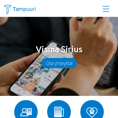
Siirry pääsisältöön
Visma Sirius
Ota yhteyttä!