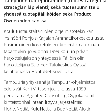
Tampuurin tuotejohtaminen (tuotestrategia ja
strategian läpivienti) sekä tuotesuunnittelu
yhdessä tuotepäälliköiden sekä Product
Ownereiden kanssa.
Koulutustaustaltani olen ohjelmistotekniikan
insinööri Pohjois-Karjalan Ammattikorkeakoulusta.
Ensimmäinen kosketukseni kiinteistömaailmaan
tapahtuikin jo vuonna 1999 koulun pitkän
harjoittelujakson yhteydessä. Tällöin olin
harjoittelijana Suomen Talokeskus Oy:ssä
kehittämässä HohtoNet-sovellusta.
Tampuuria yrityksenä ja Tampuuri-ohjelmistoa
edelsivät Karri Virtasen joulukuussa 1999
perustama Agenteq Consulting Oy, joka kehitti
kiinteistönhallintaan liittyviä järjestelmiä:
HohtoNettiä, KuluNettiä ja BudNettiä. Aloitin