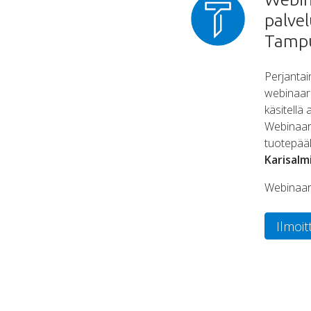
palvel
Tampu
Perjantai
webinaari
käsitellä
Webinaari
tuotepääl
Karisalmi
Webinaari
Ilmoit