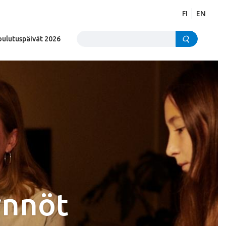
FI
EN
Etsi sivustolta
oulutuspäivät 2026
ynnöt