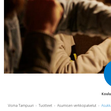
Koulu
Visma Tampuuri
Tuotteet
Asumisen verkkopalvelut
Asukk