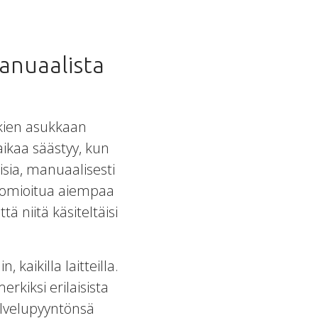
anuaalista
kkien asukkaan
aikaa säästyy, kun
isia, manuaalisesti
huomioitua aiempaa
 niitä käsiteltäisi
kaikilla laitteilla.
rkiksi erilaisista
alvelupyyntönsä