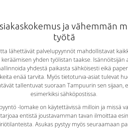
siakaskokemus ja vähemmän m
työtä
ta lähettävät palvelupyynnöt mahdollistavat kai
keräämisen yhden työlistan taakse. Isännöitsijän 
allinnoida yhdestä paikasta sähköisesti eikä paper
kkeita enää tarvita. Myös tietoturva-asiat tulevat 
vät tallentuvat suoraan Tampuurin sen sijaan, että
esimerkiksi sähköpostissa.
yntö -lomake on käytettävissä milloin ja missä vain, 
arjoaa entistä joustavamman tavan ilmoittaa esime
iriötilanteista. Asukas pystyy myös seuraamaan p