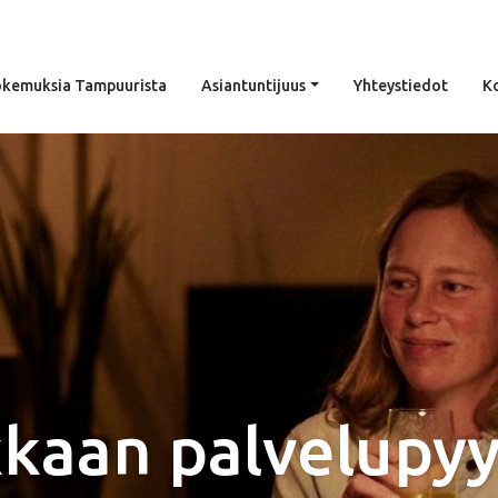
kemuksia Tampuurista
Asiantuntijuus
Yhteystiedot
K
kaan palvelupy