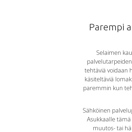
Parempi a
Selaimen kaut
palvelutarpeiden 
tehtäviä voidaan h
käsiteltäviä loma
paremmin kun tehtä
Sähköinen palvelupy
Asukkaalle tämä t
muutos- tai hä