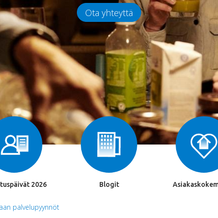
Ota yhteyttä
tuspäivät 2026
Blogit
Asiakaskokem
aan palvelupyynnöt