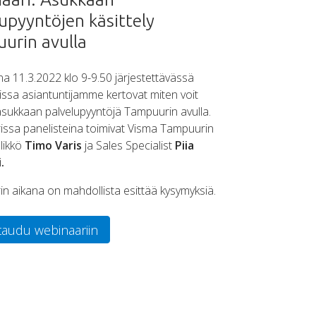
upyyntöjen käsittely
urin avulla
na 11.3.2022 klo 9-9.50 järjestettävässä
ssa asiantuntijamme kertovat miten voit
 asukkaan palvelupyyntöjä Tampuurin avulla.
ssa panelisteina toimivat Visma Tampuurin
likkö
Timo Varis
ja Sales Specialist
Piia
.
n aikana on mahdollista esittää kysymyksiä.
taudu webinaariin