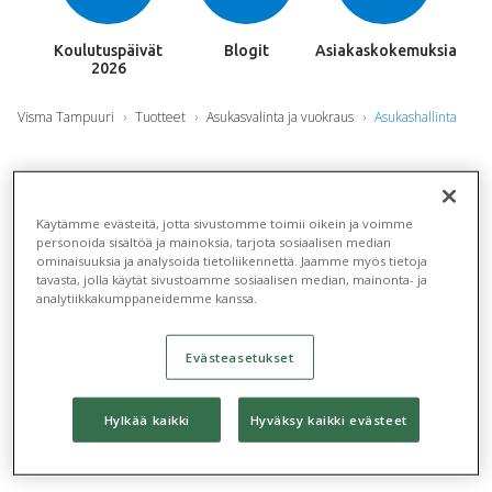
Koulutuspäivät
Blogit
Asiakaskokemuksia
2026
Visma Tampuuri
Tuotteet
Asukasvalinta ja vuokraus
Asukashallinta
Asukashallinta
Käytämme evästeitä, jotta sivustomme toimii oikein ja voimme
personoida sisältöä ja mainoksia, tarjota sosiaalisen median
Asukashallinta-moduulilla hallinnoidaan
ominaisuuksia ja analysoida tietoliikennettä. Jaamme myös tietoja
huoneiston asukkaiden tietoja. Jos käytössänne on
tavasta, jolla käytät sivustoamme sosiaalisen median, mainonta- ja
analytiikkakumppaneidemme kanssa.
Tampuurin vuokra- tai vastikereskontra,
asukastiedot päivittyvät automaattisesti
Evästeasetukset
Asukashallinnan moduuliin. Myös Tampuurin
viestintätyökalut on integroitu saumattomasti
Hylkää kaikki
Hyväksy kaikki evästeet
moduuliin, joten viestintään liittyvät tehtävät
onnistuvat sujuvasti Asukashallinnalla.