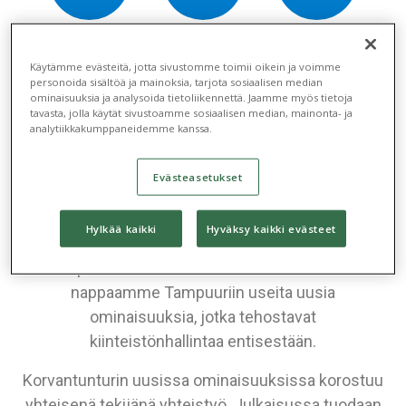
Koulutuspäivät
Blogit
Asiakaskokemuksia
2026
Käytämme evästeitä, jotta sivustomme toimii oikein ja voimme
personoida sisältöä ja mainoksia, tarjota sosiaalisen median
ominaisuuksia ja analysoida tietoliikennettä. Jaamme myös tietoja
tavasta, jolla käytät sivustoamme sosiaalisen median, mainonta- ja
analytiikkakumppaneidemme kanssa.
Tunturimatkan viimeinen
etappi – Korvatunturi
Evästeasetukset
Vuoden 2024 viimeinen Tampuuri-julkaisu vie
Hylkää kaikki
Hyväksy kaikki evästeet
meidät Korvatunturille, joka ei esittelyjä kaipaa.
Joulupukin kotinakin tunnetulta Korvatunturilta
nappaamme Tampuuriin useita uusia
ominaisuuksia, jotka tehostavat
kiinteistönhallintaa entisestään.
Korvantunturin uusissa ominaisuuksissa korostuu
yhteisenä tekijänä yhteistyö. Julkaisussa tuodaan