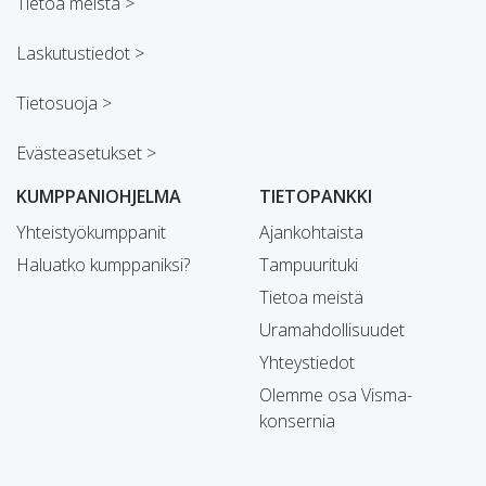
Tietoa meistä >
Laskutustiedot >
Tietosuoja >
Evästeasetukset >
KUMPPANIOHJELMA
TIETOPANKKI
Yhteistyökumppanit
Ajankohtaista
Haluatko kumppaniksi?
Tampuurituki
Tietoa meistä
Uramahdollisuudet
Yhteystiedot
Olemme osa Visma-
konsernia