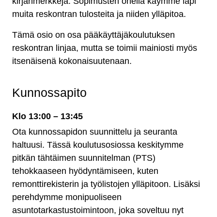
kirjanmerkkejä. Sopimusten ohella käymme läpi
muita reskontran tulosteita ja niiden ylläpitoa.
Tämä osio on osa pääkäyttäjäkoulutuksen
reskontran linjaa, mutta se toimii mainiosti myös
itsenäisenä kokonaisuutenaan.
Kunnossapito
Klo 13:00 – 13:45
Ota kunnossapidon suunnittelu ja seuranta
haltuusi. Tässä koulutusosiossa keskitymme
pitkän tähtäimen suunnitelman (PTS)
tehokkaaseen hyödyntämiseen, kuten
remonttirekisterin ja työlistojen ylläpitoon. Lisäksi
perehdymme monipuoliseen
asuntotarkastustoimintoon, joka soveltuu nyt