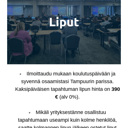
Ilmoittaudu mukaan koulutuspäivään ja
syvennä osaamistasi Tampuurin parissa.
Kaksipäiväisen tapahtuman lipun hinta on
390
€
(alv 0%).
Mikäli yrityksestänne osallistuu
tapahtumaan useampi kuin kolme henkilöä,
saatte kolmannen lipun jälkeen ostetut liput