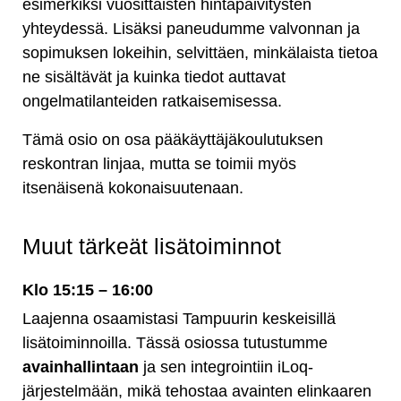
esimerkiksi vuosittaisten hintapäivitysten
yhteydessä. Lisäksi paneudumme valvonnan ja
sopimuksen lokeihin, selvittäen, minkälaista tietoa
ne sisältävät ja kuinka tiedot auttavat
ongelmatilanteiden ratkaisemisessa.
Tämä osio on osa pääkäyttäjäkoulutuksen
reskontran linjaa, mutta se toimii myös
itsenäisenä kokonaisuutenaan.
Muut tärkeät lisätoiminnot
Klo 15:15 – 16:00
Laajenna osaamistasi Tampuurin keskeisillä
lisätoiminnoilla. Tässä osiossa tutustumme
avainhallintaan
ja sen integrointiin iLoq-
järjestelmään, mikä tehostaa avainten elinkaaren