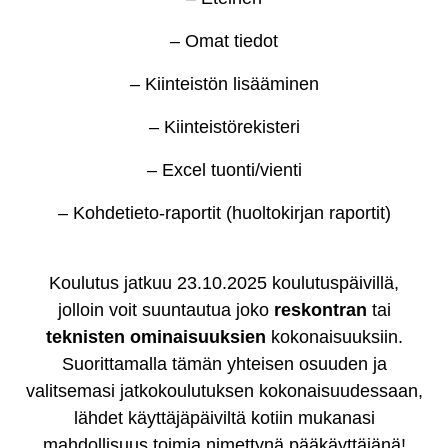
– Omat tiedot
– Kiinteistön lisääminen
– Kiinteistörekisteri
– Excel tuonti/vienti
– Kohdetieto-raportit (huoltokirjan raportit)
Koulutus jatkuu 23.10.2025 koulutuspäivillä,
jolloin voit suuntautua joko
reskontran
tai
teknisten ominaisuuksien
kokonaisuuksiin.
Suorittamalla tämän yhteisen osuuden ja
valitsemasi jatkokoulutuksen kokonaisuudessaan,
lähdet käyttäjäpäiviltä kotiin mukanasi
mahdollisuus toimia nimettynä pääkäyttäjänä!