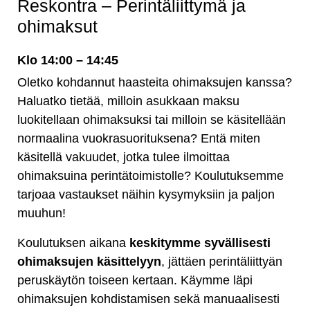
Reskontra – Perintäliittymä ja
ohimaksut
Klo 14:00 – 14:45
Oletko kohdannut haasteita ohimaksujen kanssa?
Haluatko tietää, milloin asukkaan maksu
luokitellaan ohimaksuksi tai milloin se käsitellään
normaalina vuokrasuorituksena? Entä miten
käsitellä vakuudet, jotka tulee ilmoittaa
ohimaksuina perintätoimistolle? Koulutuksemme
tarjoaa vastaukset näihin kysymyksiin ja paljon
muuhun!
Koulutuksen aikana
keskitymme syvällisesti
ohimaksujen käsittelyyn
, jättäen perintäliittyän
peruskäytön toiseen kertaan. Käymme läpi
ohimaksujen kohdistamisen sekä manuaalisesti