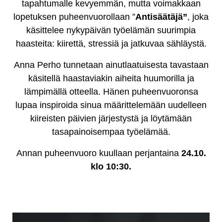
tapahtumalle kevyemmän, mutta voimakkaan
lopetuksen puheenvuorollaan ”
Antisäätäjä”
, joka
käsittelee nykypäivän työelämän suurimpia
haasteita: kiirettä, stressiä ja jatkuvaa sähläystä.
Anna Perho tunnetaan ainutlaatuisesta tavastaan
käsitellä haastaviakin aiheita huumorilla ja
lämpimällä otteella. Hänen puheenvuoronsa
lupaa inspiroida sinua määrittelemään uudelleen
kiireisten päivien järjestystä ja löytämään
tasapainoisempaa työelämää.
Annan puheenvuoro kuullaan perjantaina
24.10.
klo 10:30.