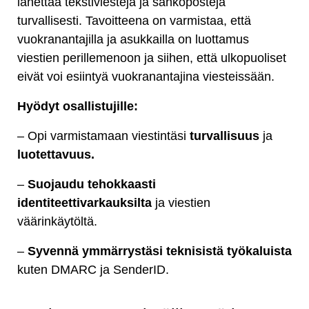
lähettää tekstiviestejä ja sähköposteja
turvallisesti. Tavoitteena on varmistaa, että
vuokranantajilla ja asukkailla on luottamus
viestien perillemenoon ja siihen, että ulkopuoliset
eivät voi esiintyä vuokranantajina viesteissään.
Hyödyt osallistujille:
– Opi varmistamaan viestintäsi
turvallisuus
ja
luotettavuus.
–
Suojaudu tehokkaasti
identiteettivarkauksilta
ja viestien
väärinkäytöltä.
–
Syvennä ymmärrystäsi teknisistä työkaluista
kuten DMARC ja SenderID.