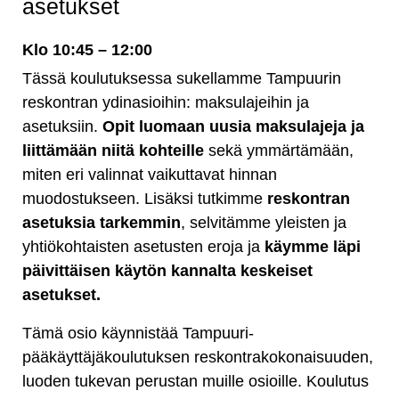
asetukset
Klo 10:45 – 12:00
Tässä koulutuksessa sukellamme Tampuurin
reskontran ydinasioihin: maksulajeihin ja
asetuksiin.
Opit luomaan uusia maksulajeja ja
liittämään niitä kohteille
sekä ymmärtämään,
miten eri valinnat vaikuttavat hinnan
muodostukseen. Lisäksi tutkimme
reskontran
asetuksia
tarkemmin
, selvitämme yleisten ja
yhtiökohtaisten asetusten eroja ja
käymme läpi
päivittäisen käytön kannalta keskeiset
asetukset.
Tämä osio käynnistää Tampuuri-
pääkäyttäjäkoulutuksen reskontrakokonaisuuden,
luoden tukevan perustan muille osioille.
Koulutus