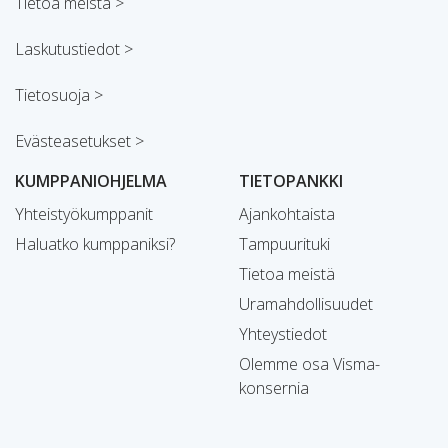
Tietoa meistä >
Laskutustiedot >
Tietosuoja >
Evästeasetukset >
KUMPPANIOHJELMA
TIETOPANKKI
Yhteistyökumppanit
Ajankohtaista
Haluatko kumppaniksi?
Tampuurituki
Tietoa meistä
Uramahdollisuudet
Yhteystiedot
Olemme osa Visma-
konsernia