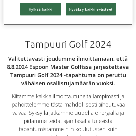
Hylkää kaikki
Hyväksy kaikki evästeet
Koulutuspäivät
Blogit
Asiakaskokemuksia
2026
Tampuuri Golf 2024
Valitettavasti joudumme ilmoittamaan, että
8.8.2024 Espoon Master Golfissa järjestettävä
Tampuuri Golf 2024 -tapahtuma on peruttu
vähäisen osallistujamäärän vuoksi.
Kiitämme kaikkia ilmoittautuneita lämpimästi ja
pahoittelemme tästä mahdollisesti aiheutuvaa
vaivaa. Syksyllä jatkamme uudella energialla ja
pidämme teidät ajan tasalla tulevista
tapahtumistamme niin koulutusten kuin