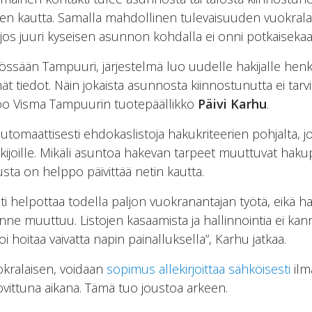
n kautta. Samalla mahdollinen tulevaisuuden vuokrala
jos juuri kyseisen asunnon kohdalla ei onni potkaisekaa
ssään Tampuuri, järjestelmä luo uudelle hakijalle henkil
mät tiedot. Näin jokaista asunnosta kiinnostunutta ei tarvi
rtoo Visma Tampuurin tuotepäällikkö
Päivi Karhu
.
utomaattisesti ehdokaslistoja hakukriteerien pohjalta, j
hakijoille. Mikäli asuntoa hakevan tarpeet muuttuvat hak
sta on helppo päivittää netin kautta.
 helpottaa todella paljon vuokranantajan työtä, eikä hak
nne muuttuu. Listojen kasaamista ja hallinnointia ei kann
hoitaa vaivatta napin painalluksella”, Karhu jatkaa.
kralaisen, voidaan
sopimus allekirjoittaa sähköisesti
ilm
sovittuna aikana. Tämä tuo joustoa arkeen.