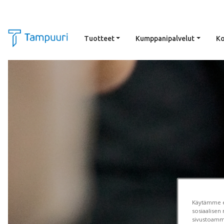
Tuotteet
Kumppanipalvelut
Ko
Siirry pääsisältöön
Käytämme ev
sosiaalisen 
sivustoamm