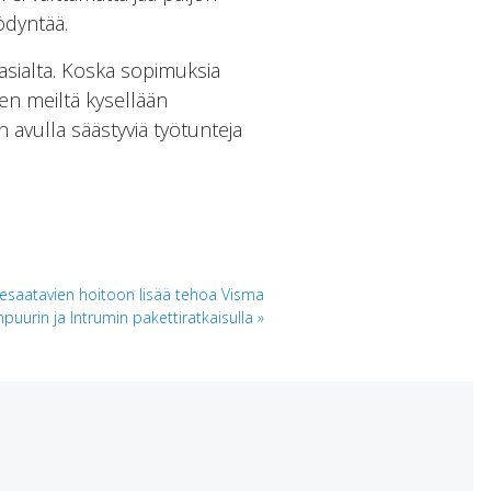
ödyntää.
asialta. Koska sopimuksia
en meiltä kysellään
 avulla säästyviä työtunteja
kesaatavien hoitoon lisää tehoa Visma
puurin ja Intrumin pakettiratkaisulla