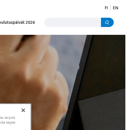
FI
EN
Etsi sivustolta
oulutuspäivät 2026
a, tarjota
lla käytät