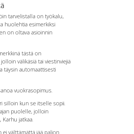
tä
löin tarvelistalla on työkalu,
a huolehtia esimerkiksi
en on oltava asioinnin
merkkinä tästä on
oin välikäsiä tai viestinviejiä
a täysin automaattisesti
tisanoa vuokrasopimus.
 silloin kun se itselle sopii.
jan puolelle, jolloin
 Karhu jatkaa.
 ei välttämättä jää paljon