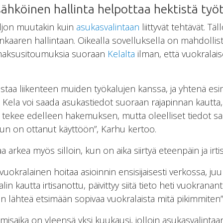
ähköinen hallinta helpottaa hektistä työ
ljon muutakin kuin
asukasvalintaan
liittyvät tehtävät. Täl
nkaaren hallintaan. Oikealla sovelluksella on mahdollist
 maksusitoumuksia suoraan
Kelalta
ilman, että vuokralais
staa liikenteen muiden työkalujen kanssa, ja yhtenä esi
la voi saada asukastiedot suoraan rajapinnan kautta, joll
ki tekee edelleen hakemuksen, mutta oleelliset tiedot sa
elun on ottanut käyttöön”, Karhu kertoo.
 arkea myös silloin, kun on aika siirtyä eteenpäin ja ir
ä vuokralainen hoitaa asioinnin ensisijaisesti verkossa, juuri
kautta irtisanottu, päivittyy siitä tieto heti vuokrananta
lähteä etsimään sopivaa vuokralaista mitä pikimmiten”,
misaika on yleensä yksi kuukausi, jolloin asukasvalintaan