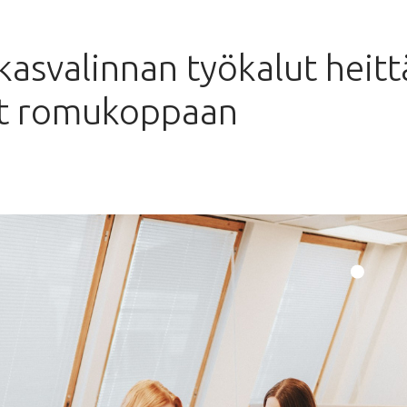
kasvalinnan työkalut heitt
vät romukoppaan