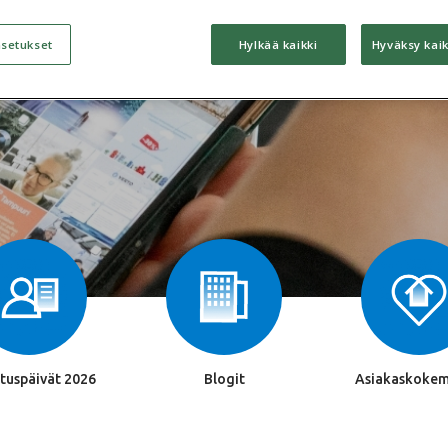
Ota yhteyttä!
asetukset
Hylkää kaikki
Hyväksy kaik
tuspäivät 2026
Blogit
Asiakaskokem