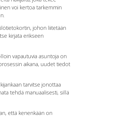
inen voi kertoa tarkemmin
n.
ötietokortin, johon liitetään
tse kirjata erikseen
olloin vapautuvia asuntoja on
uprosessin aikana, uudet tiedot
ijankaan tarvitse jonottaa
ata tehdä manuaalisesti, sillä
an, että kenenkään on