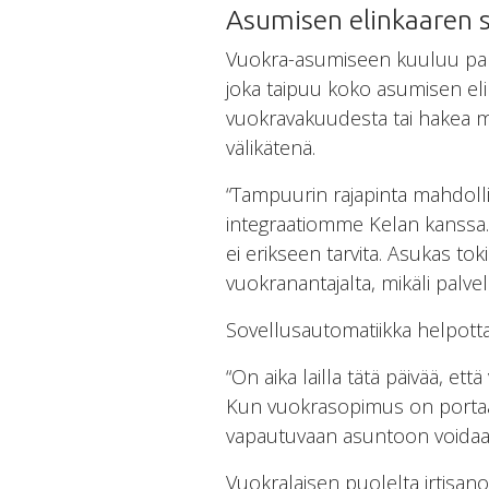
Asumisen elinkaaren s
Vuokra-asumiseen kuuluu pa
joka taipuu koko asumisen eli
vuokravakuudesta tai hakea
välikätenä.
“Tampuurin rajapinta mahdolli
integraatiomme Kelan kanssa. Ke
ei erikseen tarvita. Asukas to
vuokranantajalta, mikäli palv
Sovellusautomatiikka helpottaa
“On aika lailla tätä päivää, ett
Kun vuokrasopimus on portaalin 
vapautuvaan asuntoon voidaan 
Vuokralaisen puolelta irtisano