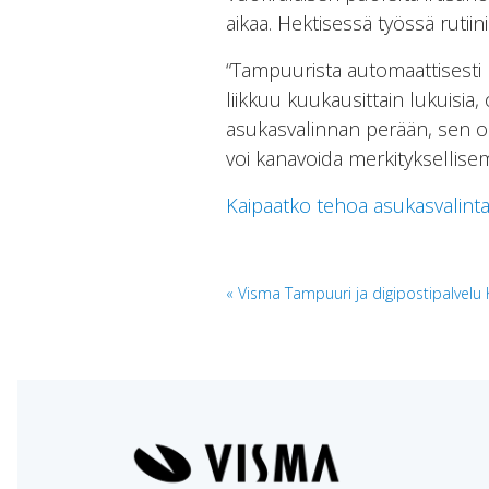
aikaa. Hektisessä työssä rutii
“Tampuurista automaattisesti 
liikkuu kuukausittain lukuisi
asukasvalinnan perään, sen on
voi kanavoida merkityksellisem
Kaipaatko tehoa asukasvalint
Artikkelien
Visma Tampuuri ja digipostipalvelu 
selaus