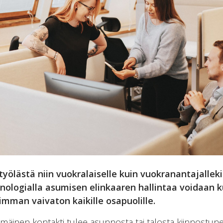
lästä niin vuokralaiselle kuin vuokranantajallekin
nologialla asumisen elinkaaren hallintaa voidaan ku
mman vaivaton kaikille osapuolille.
äinen kontakti tulee asunnosta tai talosta kiinnostuneel