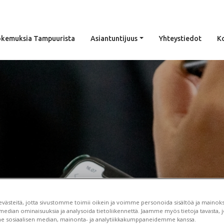
kemuksia Tampuurista
Asiantuntijuus
Yhteystiedot
K
Visma Sirius
ästeitä, jotta sivustomme toimii oikein ja voimme personoida sisältöä ja mainoksi
median ominaisuuksia ja analysoida tietoliikennettä. Jaamme myös tietoja tavasta, jo
e sosiaalisen median, mainonta- ja analytiikkakumppaneidemme kanssa.