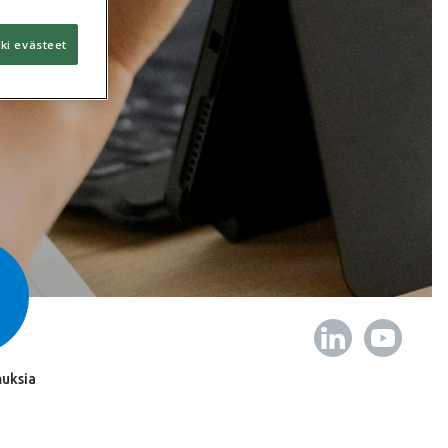
ki evästeet
uksia