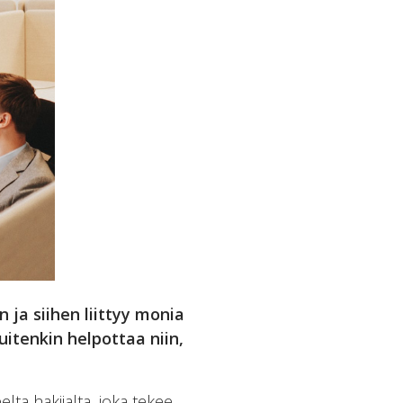
 ja siihen liittyy monia
itenkin helpottaa niin,
ta hakijalta, joka tekee