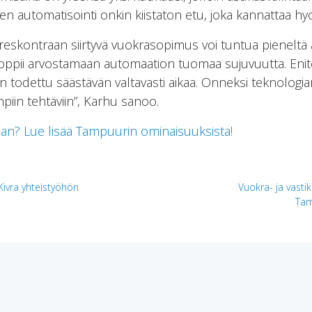
nien automatisointi onkin kiistaton etu, joka kannattaa hy
reskontraan siirtyvä vuokrasopimus voi tuntua pieneltä 
a, oppii arvostamaan automaation tuomaa sujuvuutta. Enit
 todettu säästävän valtavasti aikaa. Onneksi teknologian
piin tehtäviin”, Karhu sanoo.
aan? Lue lisää Tampuurin ominaisuuksista!
Kivra yhteistyöhön
Vuokra- ja vasti
Tam