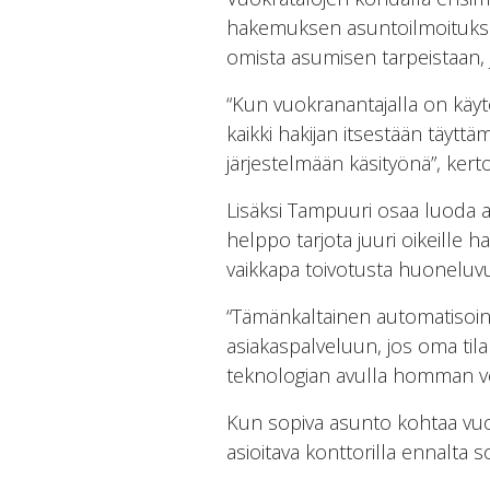
hakemuksen asuntoilmoitukse
omista asumisen tarpeistaan, 
“Kun vuokranantajalla on käytö
kaikki hakijan itsestään täyttä
järjestelmään käsityönä”, ke
Lisäksi Tampuuri osaa luoda a
helppo tarjota juuri oikeille 
vaikkapa toivotusta huoneluvu
“Tämänkaltainen automatisointi
asiakaspalveluun, jos oma tila
teknologian avulla homman voi 
Kun sopiva asunto kohtaa vuo
asioitava konttorilla ennalta 