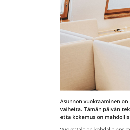
Asunnon vuokraaminen on työ
vaiheita. Tämän päivän tek
että kokemus on mahdollisi
Vuokratalojen kohdalla ensimm