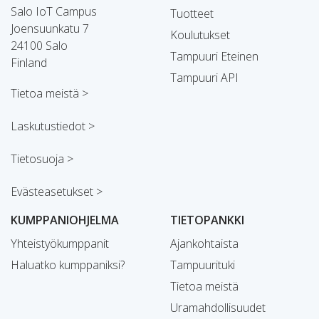
Salo IoT Campus
Tuotteet
Joensuunkatu 7
Koulutukset
24100 Salo
Tampuuri Eteinen
Finland
Tampuuri API
Tietoa meistä >
Laskutustiedot >
Tietosuoja >
Evästeasetukset >
KUMPPANIOHJELMA
TIETOPANKKI
Yhteistyökumppanit
Ajankohtaista
Haluatko kumppaniksi?
Tampuurituki
Tietoa meistä
Uramahdollisuudet