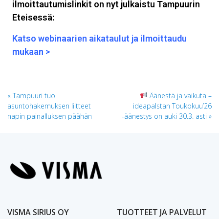
ilmoittautumislinkit on nyt julkaistu Tampuurin
Eteisessä:
Katso webinaarien aikataulut
ja ilmoittaudu
mukaan >
Tampuuri tuo
Äänestä ja vaikuta –
asuntohakemuksen liitteet
ideapalstan Toukokuu’26
napin painalluksen päähän
-äänestys on auki 30.3. asti
VISMA SIRIUS OY
TUOTTEET JA PALVELUT