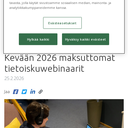
tavasta, jolla käytät sivustoamme sosiaalisen median, mainonta- ja
analytiikkakumppaneidemme kanssa.
Koulutuspäivät
Blogit
Asiakaskokemuksia
2026
Evästeasetukset
Hylkää kaikki
Hyväksy kaikki evästeet
« Takaisin: Ajankohtaista
Kevään 2026 maksuttomat
tietoiskuwebinaarit
25.2.2026
Jaa